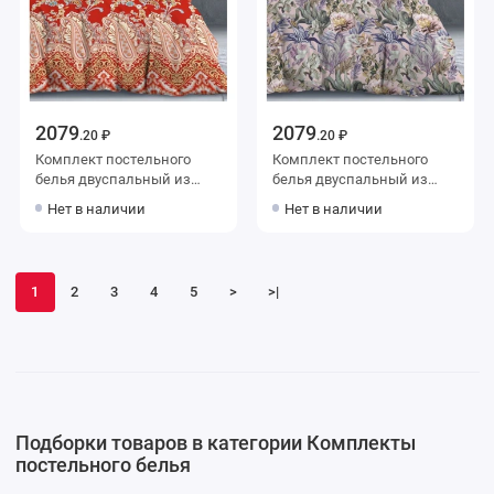
2079
2079
.20 ₽
.20 ₽
Комплект постельного
Комплект постельного
белья двуспальный из
белья двуспальный из
сатина с наволочками
сатина с наволочками
Нет в наличии
Нет в наличии
50х70 2 шт Узор The Дом
50х70 2 шт Цветы The Дом
1
2
3
4
5
>
>|
Подборки товаров в категории Комплекты
постельного белья