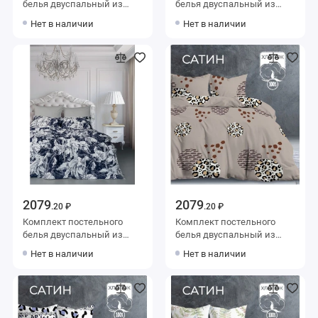
белья двуспальный из
белья двуспальный из
сатина с наволочками
сатина с наволочками
Нет в наличии
Нет в наличии
50х70 2 шт The Дом
50х70 2 шт Абстракция The
Дом
2079
2079
.20 ₽
.20 ₽
Комплект постельного
Комплект постельного
белья двуспальный из
белья двуспальный из
сатина с наволочками
сатина с наволочками
Нет в наличии
Нет в наличии
50х70 2 шт Двойной
50х70 2 шт Животный
дизайн The Дом
принт The Дом