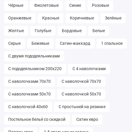
Чёрные
Фиолетовые
Синие
Розовые
Оранжевые
Красные
Коричневые
Зелёные
Желтые
Голубые
Бордовые
Белые
Серые
Бежевые
Сатин-жаккард
1 спальное
С двумя пододеяльниками
С пододеяльником 200х220
С 4 наволочками
С наволочками 70х70
С наволочкой 70х70
С наволочками 50х70
С наволочкой 50х70
С наволочкой 40х60
С простыней на резинке
Постельное бельё со скидкой
Сатин евро