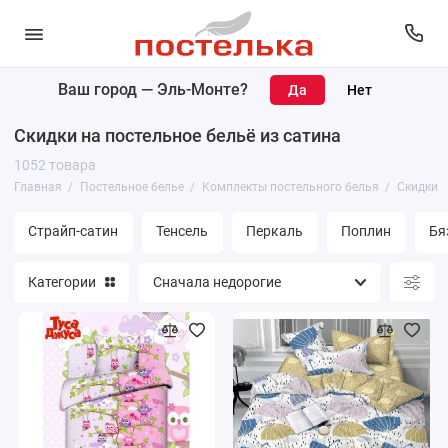
Ваш город —
Эль-Монте
?
Комплекты постельного белья
Скидки на постельное бельё из сатина
Простыни
1052 товара
Главная
Постельное белье
Комплекты постельного белья
Скидки н
Пододеяльники
Страйп-сатин
Тенсель
Перкаль
Поплин
Бя
Наволочки
Категории