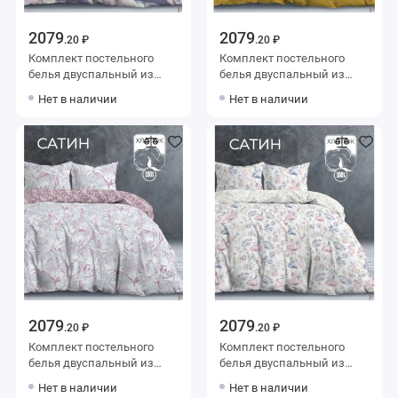
2079
2079
.20 ₽
.20 ₽
Комплект постельного
Комплект постельного
белья двуспальный из
белья двуспальный из
сатина с наволочками
сатина с наволочками
Нет в наличии
Нет в наличии
50х70 2 шт Надписи The
50х70 2 шт Однотонное The
Дом
Дом
2079
2079
.20 ₽
.20 ₽
Комплект постельного
Комплект постельного
белья двуспальный из
белья двуспальный из
сатина с наволочками
сатина с наволочками
Нет в наличии
Нет в наличии
50х70 2 шт Растения The
50х70 2 шт Растения The