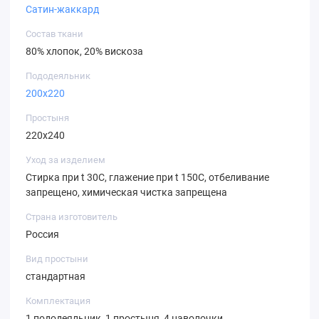
Сатин-жаккард
Состав ткани
80% хлопок, 20% вискоза
Пододеяльник
200х220
Простыня
220х240
Уход за изделием
Стирка при t 30С, глажение при t 150С, отбеливание
запрещено, химическая чистка запрещена
Страна изготовитель
Россия
Вид простыни
стандартная
Комплектация
1 пододеяльник, 1 простыня, 4 наволочки