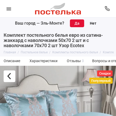
Ваш город —
Эль-Монте
?
Комплект постельного белья евро из сатина-
жаккард с наволочками 50х70 2 шт и с
наволочками 70х70 2 шт Узор Ecotex
Главная
Постельное белье
Комплекты постельного белья
Комплект
Описание
Характеристики
Отзывы
0
Вопросы и от
Скидки
Популярный