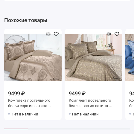
Похожие товары
9499 ₽
9499 ₽
9
Комплект постельного
Комплект постельного
Ко
белья евро из сатина-
белья евро из сатина-
белья ев
жаккард с наволочками
жаккард с наволочками
жаккар
Нет в наличии
Нет в наличии
50х70 2 шт и с
50х70 2 шт и с
50
наволочками 70х70 2 шт
наволочками 70х70 2 шт
на
Узор Ecotex
Узор Ecotex
Уз