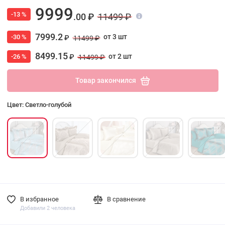
9999
-13 %
.00 ₽
11499 ₽
7999.2
от 3 шт
-30 %
₽
11499 ₽
8499.15
от 2 шт
-26 %
₽
11499 ₽
Товар закончился
Цвет: Светло-голубой
В избранное
В сравнение
Добавили 2 человека