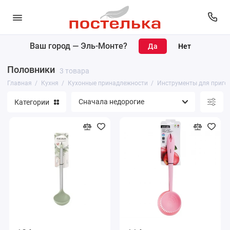
Ваш город —
Эль-Монте
?
Кухонный текстиль
Половники
3 товара
Кухонные принадлежности
Главная
Кухня
Кухонные принадлежности
Инструменты для приго
Категории
Чайники и кофейники
Столовая посуда
Посуда для приготовления