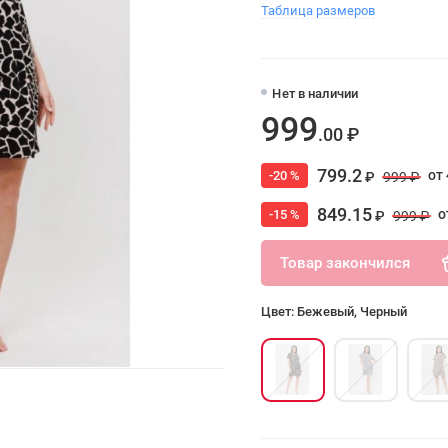
Таблица размеров
Нет в наличии
999
.00 ₽
799.2
от 
-20 %
₽
999 ₽
849.15
о
-15 %
₽
999 ₽
Товар закончился
Цвет: Бежевый, Черный