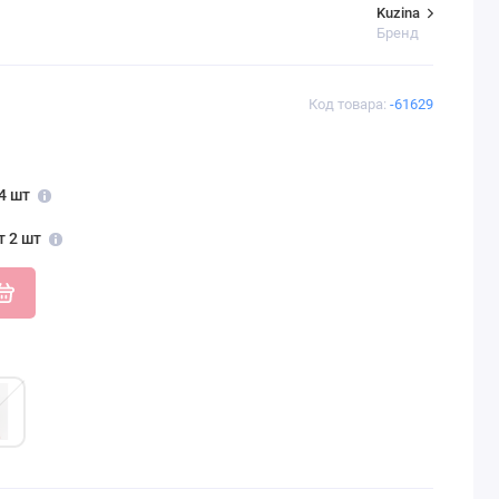
Kuzina
Бренд
Код товара:
-61629
4 шт
т 2 шт