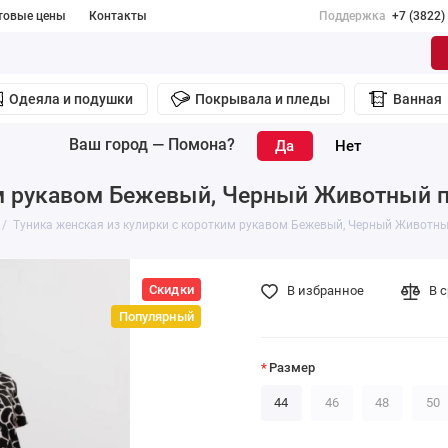
товые цены
Контакты
Поддержка
+7 (3822)
Одеяла и подушки
Покрывала и пледы
Ванная
Ваш город —
Помона
?
им рукавом Бежевый, Черный Животный п
Туника женская из кулирки с коротким рукавом Бежевый, Черный Животны
Скидки
В избранное
В 
Популярный
Размер
44
46
48
50