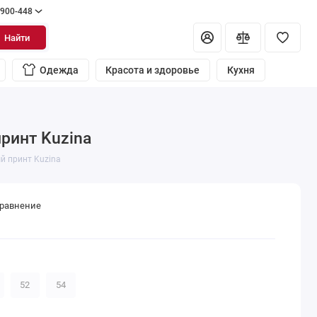
 900-448
Найти
Одежда
Красота и здоровье
Кухня
ринт Kuzina
й принт Kuzina
сравнение
52
54