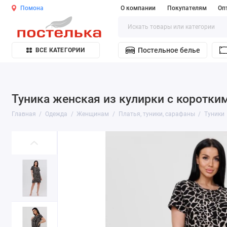
Помона
О компании
Покупателям
Оп
Постельное белье
ВСЕ КАТЕГОРИИ
Туника женская из кулирки с коротк
Главная
Одежда
Женщинам
Платья, туники, сарафаны
Туники