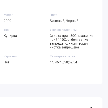
Модель
Цвет
2000
Бежевый, Черный
Ткань
Уход за изделием
Кулирка
Стирка при t 30С, глажение
при t 110С, отбеливание
запрещено, химическая
чистка запрещена
Карманы
Размерная сетка
Нет
44; 46;48;50;52;54