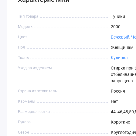
Тип товара
Туники
Модель
2000
Цвет
Бежевый
,
Ч
Пол
Женщинам
Ткань
Кулирка
Уход за изделием
Стирка при t
отбеливание
запрещена
Страна изготовитель
Россия
Карманы
Нет
Размерная сетка
44; 46;48;50;
Рукава
Короткие
Сезон
Круглогоди