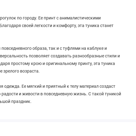
прогулок по городу. Ее принт с анималистическими
лагодаря своей легкости и комфорту, эта туника станет
повседневного образа, так и с туфлями на каблуке и
иверсальность позволяет создавать разнообразные стили и
аря простому крою и оригинальному принту, эта туника
е зрелого возраста.
я одежда. Ее мягкий и приятный к телу материал создаст
 радости и живости в повседневную жизнь. С такой туникой
льшой праздник.