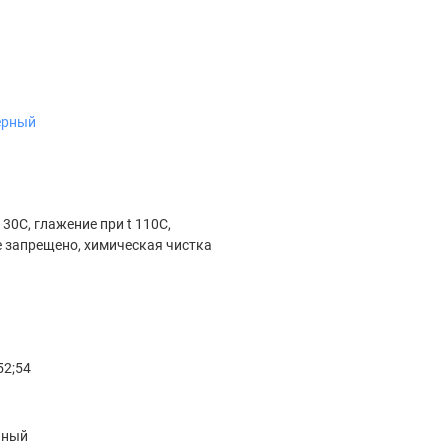
ерный
 30С, глажение при t 110С,
 запрещено, химическая чистка
52;54
чный