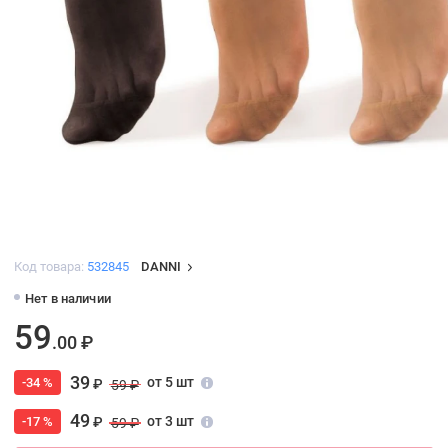
Код товара:
532845
DANNI
Нет в наличии
59
.00 ₽
39
от 5 шт
-34 %
₽
59 ₽
49
от 3 шт
-17 %
₽
59 ₽