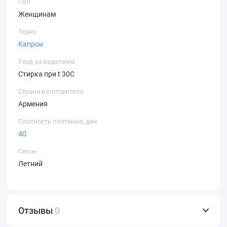
Пол
Женщинам
Ткань
Капрон
Уход за изделием
Стирка при t 30С
Страна изготовитель
Армения
Плотность плетения, ден
40
Сезон
Летний
Отзывы
0