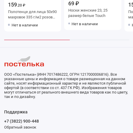
69 ₽
159
1
.20 ₽
Носки женские 23, 25
Полотенце для лица 50х90
Полот
размер белые Touch
махровое 335 г/м2 розовое
махр
Донецкая мануфактура
Пер
Нет в наличии
Нет в наличии
ма
ООО «Постелька» (ИНН 7017486222, ОГРН 1217000006816). Все
указанные цены и информация о товаре размещенная на данном
сайте, носят информационный характер и не являются публичной
офертой (в соответствии со ст. 437 ГК РФ). Изображения товаров
могут отличаться от реального внешнего вида товаров как по цвету,
так и по дизайну.
Поддержка
+7 (3822) 900-448
Обратный звонок