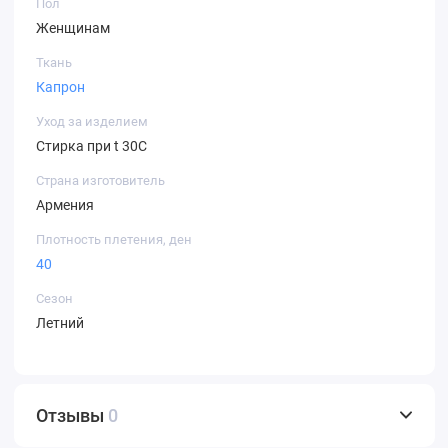
Пол
Женщинам
Ткань
Капрон
Уход за изделием
Стирка при t 30С
Страна изготовитель
Армения
Плотность плетения, ден
40
Сезон
Летний
Отзывы
0