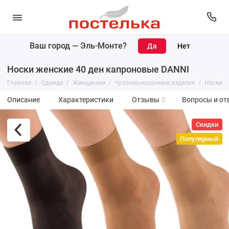
Ваш город —
Эль-Монте
?
Носки женские 40 ден капроновые DANNI
Главная
Одежда
Женщинам
Чулочно-носочные изделия
Носки
Описание
Характеристики
Отзывы
0
Вопросы и от
Скидки
Популярный