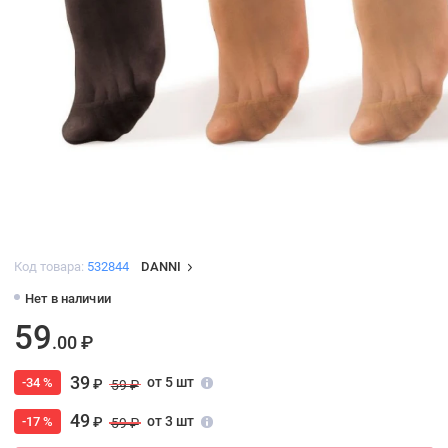
Код товара:
532844
DANNI
Нет в наличии
59
.00 ₽
39
от 5 шт
-34 %
₽
59 ₽
49
от 3 шт
-17 %
₽
59 ₽