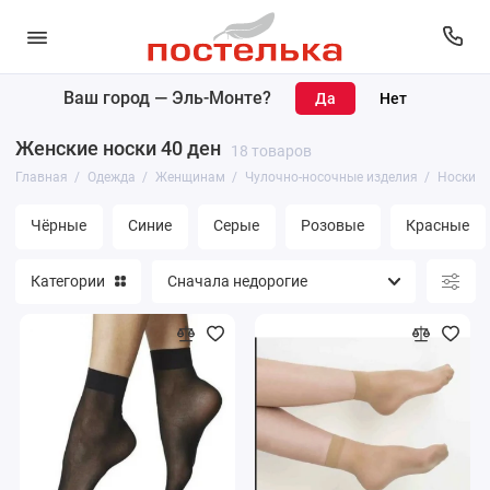
Ваш город —
Эль-Монте
?
Женщинам
Женские носки 40 ден
18 товаров
Мужчинам
Главная
Одежда
Женщинам
Чулочно-носочные изделия
Носки
Чёрные
Синие
Серые
Розовые
Красные
Категории