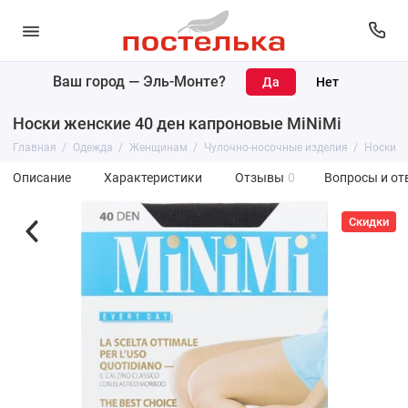
Ваш город —
Эль-Монте
?
Носки женские 40 ден капроновые MiNiMi
Главная
Одежда
Женщинам
Чулочно-носочные изделия
Носки
Описание
Характеристики
Отзывы
0
Вопросы и от
Скидки