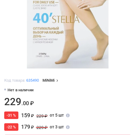
Код товара:
635490
MiNiMi
Нет в наличии
229
.00 ₽
159
от 5 шт
-31 %
₽
229 ₽
179
от 3 шт
-22 %
₽
229 ₽