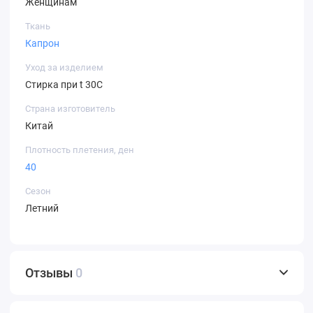
Женщинам
Ткань
Капрон
Уход за изделием
Стирка при t 30С
Страна изготовитель
Китай
Плотность плетения, ден
40
Сезон
Летний
Отзывы
0