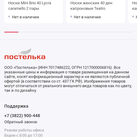
Носки Mini Brio 40 Lycra
Носки женские 40 ден
Носки ж
caramello 2 пары
капроновые Teatro
Нет в наличии
Нет в наличии
ООО «Постелька» (ИНН 7017486222, ОГРН 1217000006816). Все
указанные цены и информация о товаре размещенная на данном
сайте, носят информационный характер и не являются публичной
офертой (в соответствии со ст. 437 ГК РФ). Изображения товаров
могут отличаться от реального внешнего вида товаров как по цвету,
так и по дизайну.
Поддержка
+7 (3822) 900-448
Обратный звонок
Режим работы офиса
Будни с 8:00 до 17:00