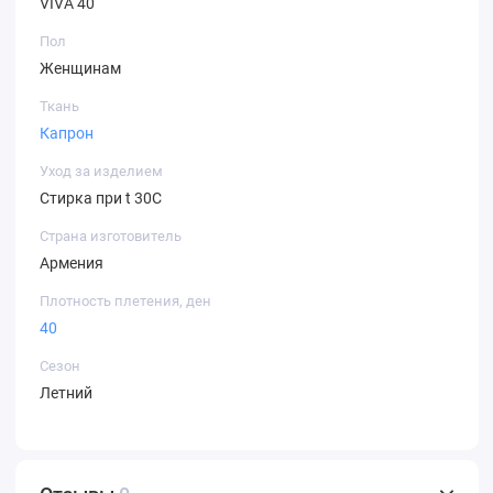
VIVA 40
Пол
Женщинам
Ткань
Капрон
Уход за изделием
Стирка при t 30С
Страна изготовитель
Армения
Плотность плетения, ден
40
Сезон
Летний