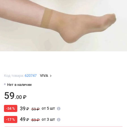
Код товара:
620747
VIVA
Нет в наличии
59
.00 ₽
39
от 5 шт
-34 %
₽
59 ₽
49
от 3 шт
-17 %
₽
59 ₽