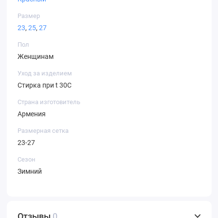
Размер
23
,
25
,
27
Пол
Женщинам
Уход за изделием
Стирка при t 30С
Страна изготовитель
Армения
Размерная сетка
23-27
Сезон
Зимний
Отзывы
0