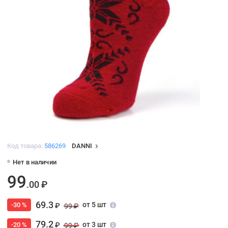
Код товара:
586269
DANNI
Нет в наличии
99
.00 ₽
69.3
от 5 шт
-30 %
₽
99 ₽
79.2
от 3 шт
-20 %
₽
99 ₽