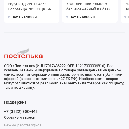
Радуга ПД-3501-04352
Комплект постельного
Ра
Полотенце 70*130 цв.19-
белья семейный из бязи с
По
1761 уценка
наволочками 50х70 2 шт
40
Нет в наличии
Нет в наличии
Абстракция Ночь Нежна
ООО «Постелька» (ИНН 7017486222, ОГРН 1217000006816). Все
указанные цены и информация о товаре размещенная на данном
сайте, носят информационный характер и не являются публичной
офертой (в соответствии со ст. 437 ГК РФ). Изображения товаров
могут отличаться от реального внешнего вида товаров как по цвету,
так и по дизайну.
Поддержка
+7 (3822) 900-448
Обратный звонок
Режим работы офиса