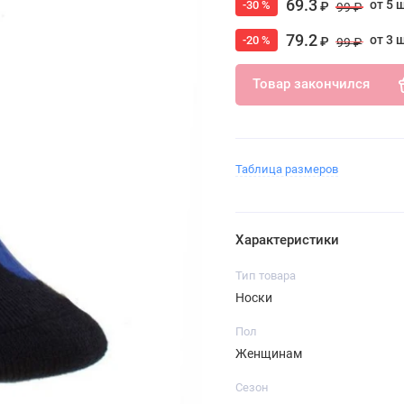
69.3
от 5 
-30 %
₽
99 ₽
79.2
от 3 
-20 %
₽
99 ₽
Товар закончился
Таблица размеров
Характеристики
Тип товара
Носки
Пол
Женщинам
Сезон