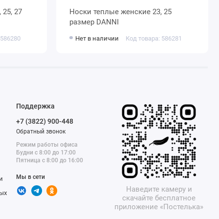
Носки теплые женские 23, 25
размер DANNI
 586280
Нет в наличии
Код товара: 586281
Поддержка
+7 (3822) 900-448
Обратный звонок
Режим работы офиса
Будни с 8:00 до 17:00
Пятница с 8:00 до 16:00
Мы в сети
и
Наведите камеру и
ых
скачайте бесплатное
приложение «Постелька»