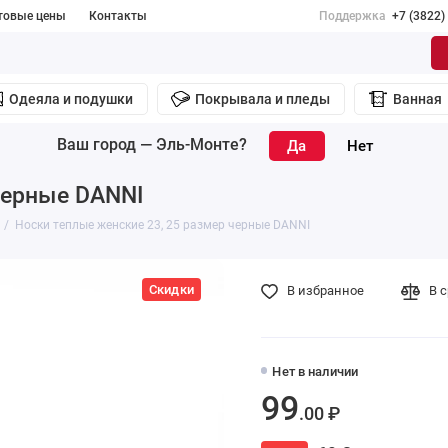
товые цены
Контакты
Поддержка
+7 (3822)
Одеяла и подушки
Покрывала и пледы
Ванная
Ваш город —
Эль-Монте
?
черные DANNI
Носки теплые женские 23, 25 размер черные DANNI
Скидки
В избранное
В 
Нет в наличии
99
.00 ₽