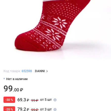
Код товара:
652598
DANNI
Нет в наличии
99
.00 ₽
69.3
от 5 шт
-30 %
₽
99 ₽
79.2
от 3 шт
-20 %
₽
99 ₽