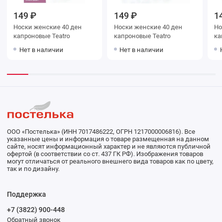
149 ₽
149 ₽
1
Носки женские 40 ден
Носки женские 40 ден
Носки ж
капроновые Teatro
капроновые Teatro
Нет в наличии
Нет в наличии
ООО «Постелька» (ИНН 7017486222, ОГРН 1217000006816). Все
указанные цены и информация о товаре размещенная на данном
сайте, носят информационный характер и не являются публичной
офертой (в соответствии со ст. 437 ГК РФ). Изображения товаров
могут отличаться от реального внешнего вида товаров как по цвету,
так и по дизайну.
Поддержка
+7 (3822) 900-448
Обратный звонок