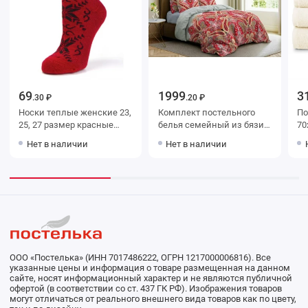
69
1999
3
.30 ₽
.20 ₽
Носки теплые женские 23,
Комплект постельного
Поло
25, 27 размер красные
белья семейный из бязи с
70х130 м
DANNI
наволочками 50х70 2 шт
беже
Нет в наличии
Нет в наличии
Абстракция Ночь Нежна
ма
ООО «Постелька» (ИНН 7017486222, ОГРН 1217000006816). Все
указанные цены и информация о товаре размещенная на данном
сайте, носят информационный характер и не являются публичной
офертой (в соответствии со ст. 437 ГК РФ). Изображения товаров
могут отличаться от реального внешнего вида товаров как по цвету,