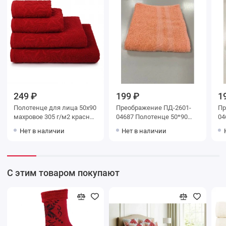
249 ₽
199 ₽
1
Полотенце для лица 50х90
Преображение ПД-2601-
Пр
махровое 305 г/м2 красное
04687 Полотенце 50*90
04
Донецкая мануфактура
цв.134 уценка
цв
Нет в наличии
Нет в наличии
С этим товаром покупают