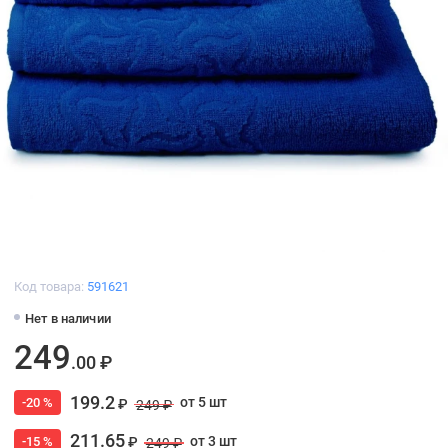
Код товара:
591621
Нет в наличии
249
.00 ₽
199.2
от 5 шт
-20 %
₽
249 ₽
211.65
от 3 шт
-15 %
₽
249 ₽