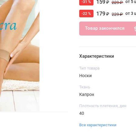
159
от 5 
-31 %
₽
229 ₽
179
от 3 
-22 %
₽
229 ₽
Товар закончился
Характеристики
Тип товара
Носки
Ткань
Капрон
Плотность плетения, ден
40
Все характеристики