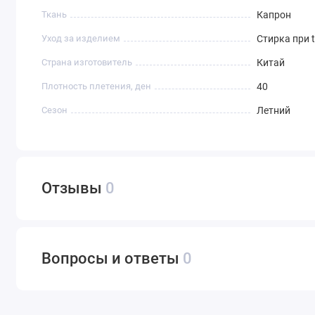
Ткань
Капрон
Уход за изделием
Стирка при 
Страна изготовитель
Китай
Плотность плетения, ден
40
Сезон
Летний
Отзывы
0
Вопросы и ответы
0