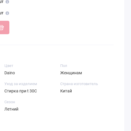
шт
шт
Цвет
Пол
Daino
Женщинам
Уход за изделием
Страна изготовитель
Стирка при t 30С
Китай
Сезон
Летний