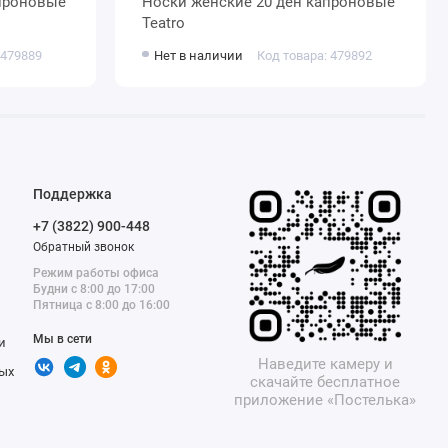
Носки женские 20 ден капроновые
Teatro
 479889
Нет в наличии
Код товара: 479892
Поддержка
+7 (3822) 900-448
Обратный звонок
Режим работы офиса
Будни с 8:00 до 17:00
Пятница с 8:00 до 16:00
Мы в сети
и
Наведите камеру и
ых
скачайте бесплатное
приложение «Постелька»