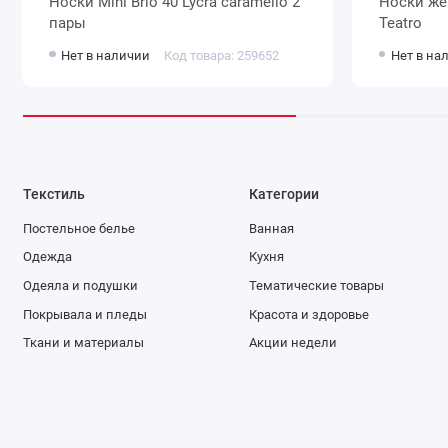
Носки Mini Brio 40 Lycra caramello 2
Носки женские 40 ден капроновые
пары
Teatro
Нет в наличии
Код товара: 259652
Нет в на
Текстиль
Категории
Постельное белье
Ванная
Одежда
Кухня
Одеяла и подушки
Тематические товары
Покрывала и пледы
Красота и здоровье
Ткани и материалы
Акции недели