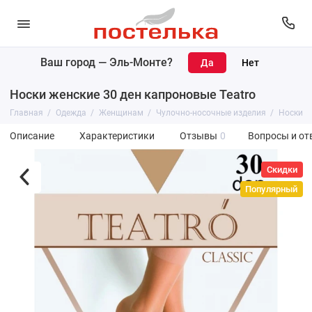
Ваш город —
Эль-Монте
?
Носки женские 30 ден капроновые Teatro
Главная
Одежда
Женщинам
Чулочно-носочные изделия
Носки
Описание
Характеристики
Отзывы
0
Вопросы и от
Скидки
Популярный