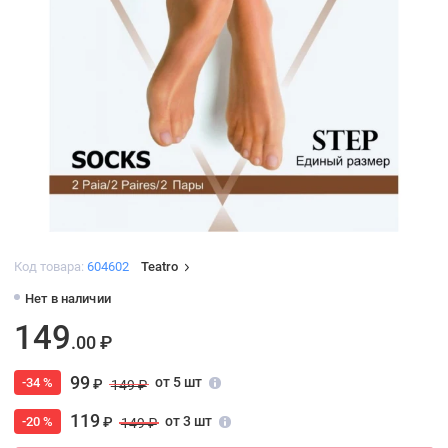
Код товара:
604602
Teatro
Нет в наличии
149
.00 ₽
99
от 5 шт
-34 %
₽
149 ₽
119
от 3 шт
-20 %
₽
149 ₽