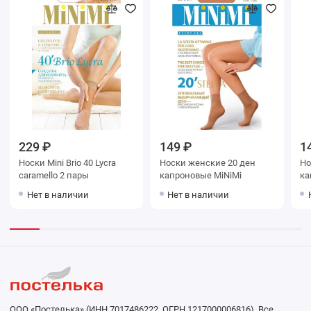
229 ₽
149 ₽
1
Носки Mini Brio 40 Lycra
Носки женские 20 ден
Носки ж
caramello 2 пары
капроновые MiNiMi
Нет в наличии
Нет в наличии
ООО «Постелька» (ИНН 7017486222, ОГРН 1217000006816). Все