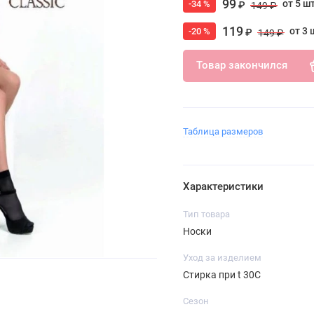
99
от 5 ш
-34 %
₽
149 ₽
119
от 3 
-20 %
₽
149 ₽
Товар закончился
Таблица размеров
Характеристики
Тип товара
Носки
Уход за изделием
Стирка при t 30С
Сезон