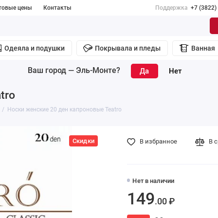
товые цены
Контакты
Поддержка
+7 (3822)
Одеяла и подушки
Покрывала и пледы
Ванная
Ваш город —
Эль-Монте
?
tro
Носки женские 20 ден капроновые Teatro
Скидки
В избранное
В 
Нет в наличии
149
.00 ₽