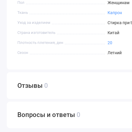
Пол
Женщинам
Ткань
Капрон
Уход за изделием
Стирка при 
Страна изготовитель
Китай
Плотность плетения, ден
20
Сезон
Летний
Отзывы
0
Вопросы и ответы
0