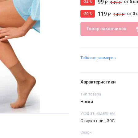
99
от 5 ш
-34 %
₽
149 ₽
119
от 3 
-20 %
₽
149 ₽
Товар закончился
Таблица размеров
Характеристики
Тип товара
Носки
Уход за изделием
Стирка при t 30С
Сезон