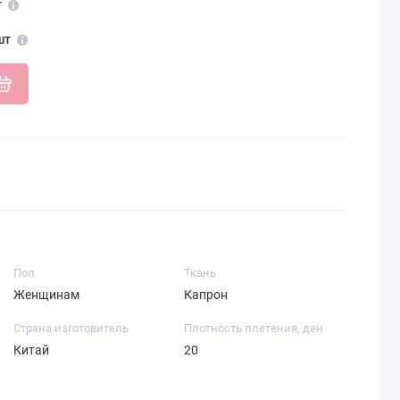
т
шт
Пол
Ткань
Женщинам
Капрон
Страна изготовитель
Плотность плетения, ден
Китай
20