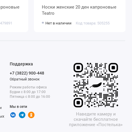
Носки женские 20 ден капроновые
Teatro
 479891
Нет в наличии
Код товара: 505255
Поддержка
+7 (3822) 900-448
Обратный звонок
Режим работы офиса
Будни с 8:00 до 17:00
Пятница с 8:00 до 16:00
Мы в сети
и
Наведите камеру и
ых
скачайте бесплатное
приложение «Постелька»