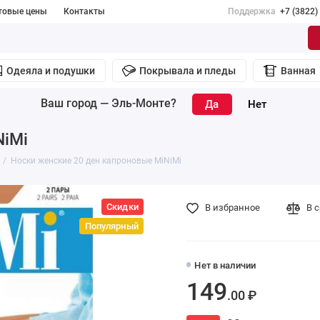
товые цены
Контакты
Поддержка
+7 (3822)
Одеяла и подушки
Покрывала и пледы
Ванная
Ваш город —
Эль-Монте
?
NiMi
Носки женские 20 ден капроновые MiNiMi
Скидки
В избранное
В 
Популярный
Нет в наличии
149
.00 ₽