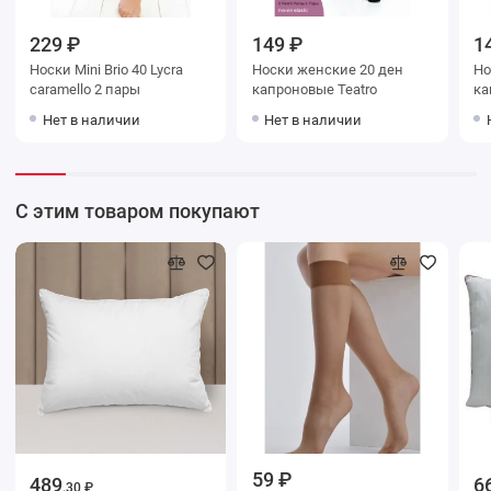
229 ₽
149 ₽
1
Носки Mini Brio 40 Lycra
Носки женские 20 ден
Носки ж
caramello 2 пары
капроновые Teatro
Нет в наличии
Нет в наличии
С этим товаром покупают
59 ₽
489
6
.30 ₽