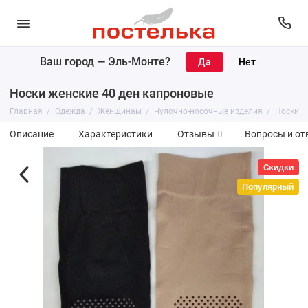
Ваш город —
Эль-Монте
?
Носки женские 40 ден капроновые
Главная
Одежда
Женщинам
Чулочно-носочные изделия
Носки
Описание
Характеристики
Отзывы
0
Вопросы и от
Скидки
Популярный