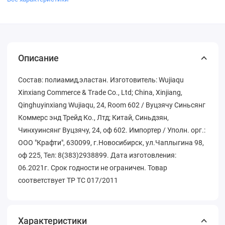
Описание
Состав: полиамид,эластан. Изготовитель: Wujiaqu
Xinxiang Commerce & Trade Co., Ltd; China, Xinjiang,
Qinghuyinxiang Wujiaqu, 24, Room 602 / Вуцзячу Синьсянг
Коммерс энд Трейд Ко., Лтд; Китай, Синьдзян,
Чинхуинсянг Вуцзячу, 24, оф 602. Импортер / Уполн. орг.:
ООО "Крафти", 630099, г.Новосибирск, ул.Чаплыгина 98,
оф 225, Тел: 8(383)2938899. Дата изготовления:
06.2021г. Срок годности не ограничен. Товар
соответствует ТР ТС 017/2011
Характеристики