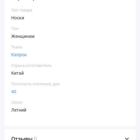
Тип товара
Носки
Пол
Женщинам
Ткань
Капрон
Страна изготовитель
Китай
Плотность плетения, ден
40
Сезон
Летний
Отзывы
0