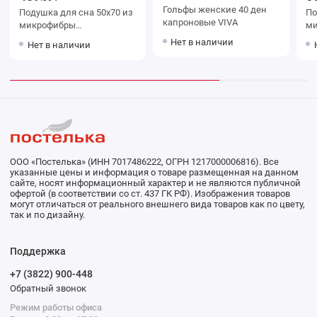
Гольфы женские 40 ден
Подушка для сна 50х70 из
Подушк
капроновые VIVA
микрофибры
ми
силиконизированное
си
Нет в наличии
Нет в наличии
волокно белая KARIGUZ
ООО «Постелька» (ИНН 7017486222, ОГРН 1217000006816). Все
указанные цены и информация о товаре размещенная на данном
сайте, носят информационный характер и не являются публичной
офертой (в соответствии со ст. 437 ГК РФ). Изображения товаров
могут отличаться от реального внешнего вида товаров как по цвету,
так и по дизайну.
Поддержка
+7 (3822) 900-448
Обратный звонок
Режим работы офиса