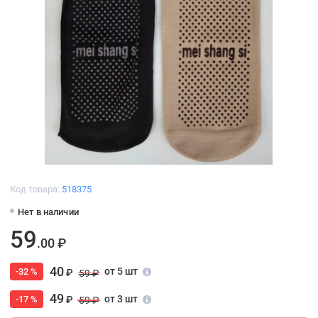
Код товара:
518375
Нет в наличии
59
.00 ₽
40
от 5 шт
-32 %
₽
59 ₽
49
от 3 шт
-17 %
₽
59 ₽