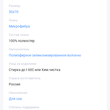
Размер
Каждая нить ткани «микрофибра» расслоена на
50х70
тончайшие микроволокна, что придает ткани
необычайную мягкость по сравнению с обычной, а
Ткань
между микроволокнами создается капиллярный
Микрофибра
эффект. Благодаря этому ткань хорошо впитывает
Состав ткани
влагу.
100% полиэстер
Наполнитель
Полиэфирное силиконизированное волокно
Уход за изделием
Стирка до t 60C или Хим.чистка
Страна изготовитель
Россия
Назначение
Для сна
Степень поддержки