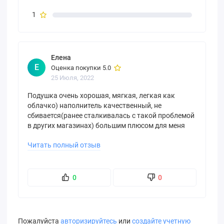
1
Елена
Е
Оценка покупки 5.0
25 Июля, 2022
Подушка очень хорошая, мягкая, легкая как
облачко) наполнитель качественный, не
сбивается(ранее сталкивалась с такой проблемой
в других магазинах) большим плюсом для меня
также является гипоаллергенность наполнителя.
Читать полный отзыв
Покупкой очень довольна!
0
0
Пожалуйста
авторизируйтесь
или
создайте учетную