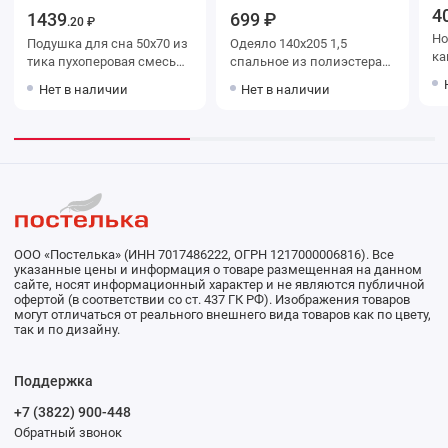
4
1439
699 ₽
.20 ₽
Носки ж
Подушка для сна 50х70 из
Одеяло 140х205 1,5
ка
тика пухоперовая смесь
спальное из полиэстера
BELASHOFF
200 г/м2 шерсть
Нет в наличии
Нет в наличии
верблюжья ЭДОМ
ООО «Постелька» (ИНН 7017486222, ОГРН 1217000006816). Все
указанные цены и информация о товаре размещенная на данном
сайте, носят информационный характер и не являются публичной
офертой (в соответствии со ст. 437 ГК РФ). Изображения товаров
могут отличаться от реального внешнего вида товаров как по цвету,
так и по дизайну.
Поддержка
+7 (3822) 900-448
Обратный звонок