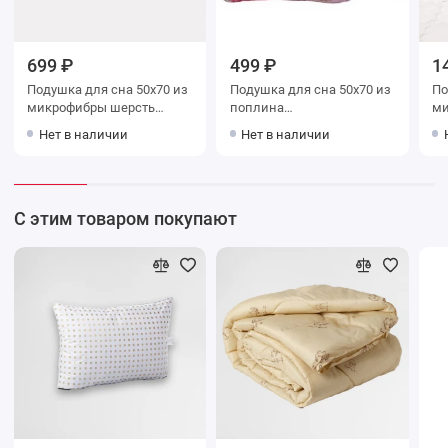
699 ₽
499 ₽
1
Подушка для сна 50х70 из
Подушка для сна 50х70 из
Подушк
микрофибры шерсть
поплина
мик
верблюжья Столица
силиконизированное
Na
Нет в наличии
Нет в наличии
текстиля
волокно Столица текстиля
С этим товаром покупают