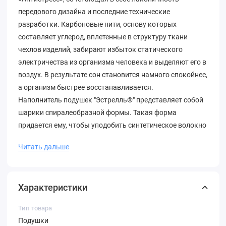
передового дизайна и последние технические
разработки. Карбоновые нити, основу которых
составляет углерод, вплетенные в структуру ткани
чехлов изделий, забирают избыток статического
электричества из организма человека и выделяют его в
воздух. В результате сон становится намного спокойнее,
а организм быстрее восстанавливается.
Наполнитель подушек "Эстрелль®" представляет собой
шарики спиралеобразной формы. Такая форма
придается ему, чтобы уподобить синтетическое волокно
пуху, который, перемещаясь внутри подушки,
Читать дальше
обеспечивает максимально эффективное и удобное
поддержание головы человека в определенном
положении, способствуют расслаблению мышц шеи и
Характеристики
быстрому эффективному отдыху после трудового дня.
Все изделия с наполнителем "Эстрелль®" пригодны к
Тип товара
стирке, быстро сохнут, при этом прекрасно сохраняют
Подушки
объем и форму.