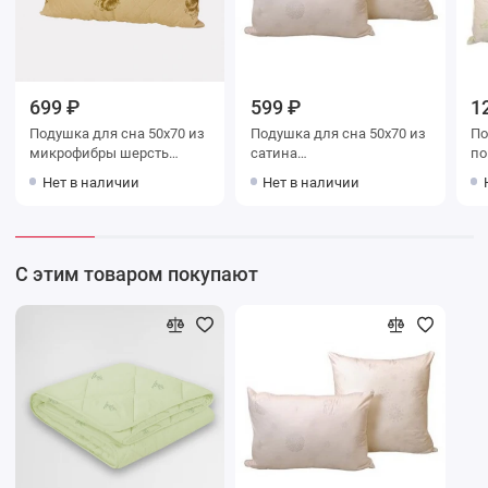
699 ₽
599 ₽
1
Подушка для сна 50х70 из
Подушка для сна 50х70 из
Подушк
микрофибры шерсть
сатина
поплин
верблюжья Столица
силиконизированное
те
Нет в наличии
Нет в наличии
текстиля
волокно Столица текстиля
С этим товаром покупают