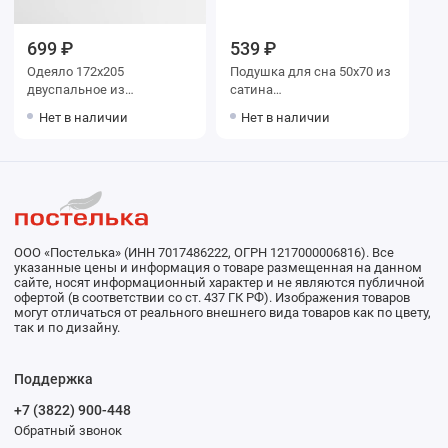
699 ₽
539 ₽
Одеяло 172х205
Подушка для сна 50х70 из
двуспальное из
сатина
полиэстера 110 г/м2
силиконизированное
Нет в наличии
Нет в наличии
бамбук Столица текстиля
волокно Столица текстиля
ООО «Постелька» (ИНН 7017486222, ОГРН 1217000006816). Все
указанные цены и информация о товаре размещенная на данном
сайте, носят информационный характер и не являются публичной
офертой (в соответствии со ст. 437 ГК РФ). Изображения товаров
могут отличаться от реального внешнего вида товаров как по цвету,
так и по дизайну.
Поддержка
+7 (3822) 900-448
Обратный звонок