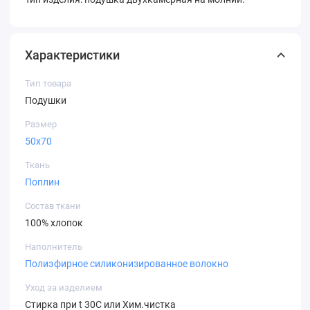
Характеристики
Тип товара
Подушки
Размер
50х70
Ткань
Поплин
Состав ткани
100% хлопок
Наполнитель
Полиэфирное силиконизированное волокно
Уход за изделием
Стирка при t 30C или Хим.чистка