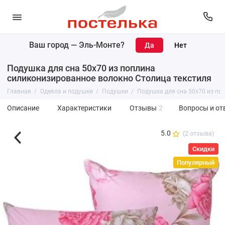
Ваш город —
Эль-Монте
?
Подушка для сна 50х70 из поплина
силиконизированное волокно Столица текстиля
Главная
Одеяла и подушки
Подушки
Подушка для сна 50х70 из по
Описание
Характеристики
Отзывы
2
Вопросы и от
5.0
(2 отзыва)
Скидки
Популярный