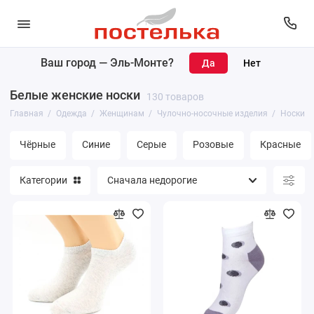
Ваш город —
Эль-Монте
?
Женщинам
Белые женские носки
130 товаров
Мужчинам
Главная
Одежда
Женщинам
Чулочно-носочные изделия
Носки
Чёрные
Синие
Серые
Розовые
Красные
Категории