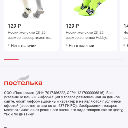
129 ₽
129 ₽
1
Носки женские 23, 25
Носки женские 23, 25
Носки ж
размер в ассортименте
размер зеленые Hobby
Hobby Line
Line
Нет в наличии
Нет в наличии
ООО «Постелька» (ИНН 7017486222, ОГРН 1217000006816). Все
указанные цены и информация о товаре размещенная на данном
сайте, носят информационный характер и не являются публичной
офертой (в соответствии со ст. 437 ГК РФ). Изображения товаров
могут отличаться от реального внешнего вида товаров как по цвету,
так и по дизайну.