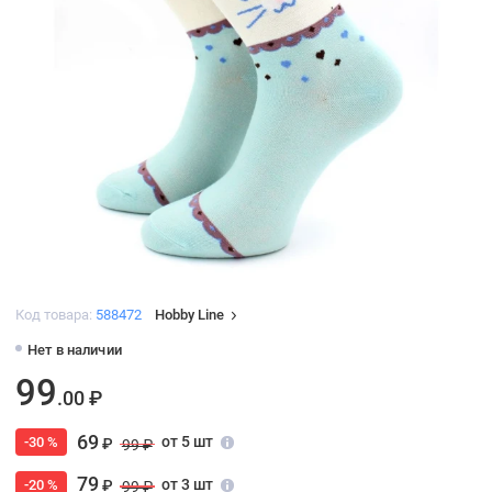
Код товара:
588472
Hobby Line
Нет в наличии
99
.00 ₽
69
от 5 шт
-30 %
₽
99 ₽
79
от 3 шт
-20 %
₽
99 ₽