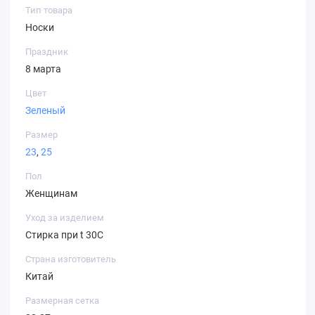
Тип товара
Носки
Праздник
8 марта
Цвет
Зеленый
Размер
23
,
25
Пол
Женщинам
Уход за изделием
Стирка при t 30С
Страна изготовитель
Китай
Размерная сетка