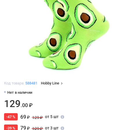
Код товара:
588481
Hobby Line
Нет в наличии
129
.00 ₽
69
от 5 шт
-47 %
₽
129 ₽
79
от 3 шт
-39 %
₽
129 ₽