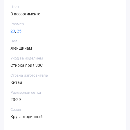
Цвет
В ассортименте
Размер
23
,
25
Пол
Женщинам
Уход за изделием
Стирка при t 30С
Страна изготовитель
Китай
Размерная сетка
23-29
Сезон
Круглогодичный