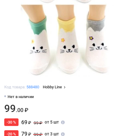
Код товара:
588480
Hobby Line
Нет в наличии
99
.00 ₽
69
от 5 шт
-30 %
₽
99 ₽
79
от 3 шт
-20 %
₽
99 ₽