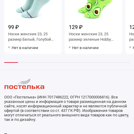
99 ₽
129 ₽
1
Носки женские 23, 25
Носки женские 23, 25
Носки ж
размер Белый, Голубой
размер зеленые Hobby
размер
Hobby Line
Line
Ho
Нет в наличии
Нет в наличии
ООО «Постелька» (ИНН 7017486222, ОГРН 1217000006816). Все
указанные цены и информация о товаре размещенная на данном
сайте, носят информационный характер и не являются публичной
офертой (в соответствии со ст. 437 ГК РФ). Изображения товаров
могут отличаться от реального внешнего вида товаров как по цвету,
так и по дизайну.