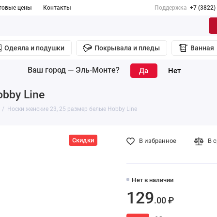
товые цены
Контакты
Поддержка
+7 (3822)
Одеяла и подушки
Покрывала и пледы
Ванная
Ваш город —
Эль-Монте
?
bby Line
Носки женские 23, 25 размер белые Hobby Line
Скидки
В избранное
В 
Нет в наличии
129
.00 ₽