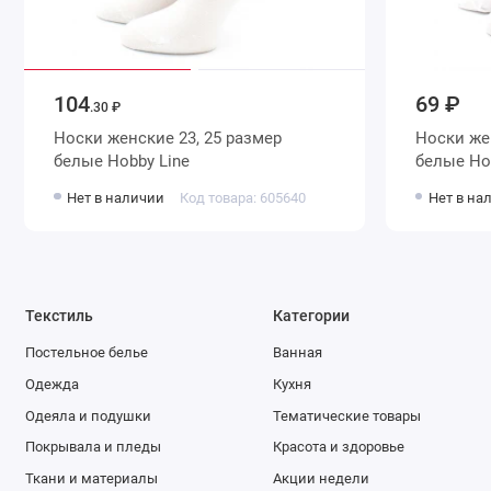
104
69 ₽
.30 ₽
Носки женские 23, 25 размер
Носки женские 23, 25 размер
белые Hobby Line
белы
Нет в наличии
Код товара: 605640
Нет в на
Текстиль
Категории
Постельное белье
Ванная
Одежда
Кухня
Одеяла и подушки
Тематические товары
Покрывала и пледы
Красота и здоровье
Ткани и материалы
Акции недели