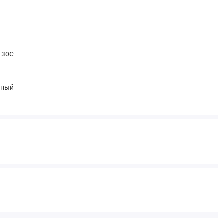
t 30С
чный