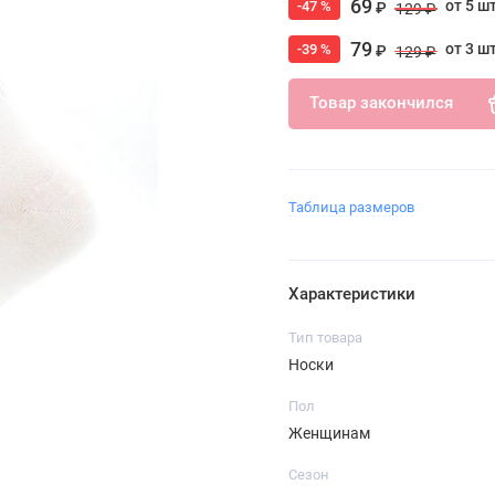
69
от 5 ш
-47 %
₽
129 ₽
79
от 3 ш
-39 %
₽
129 ₽
Товар закончился
Таблица размеров
Характеристики
Тип товара
Носки
Пол
Женщинам
Сезон