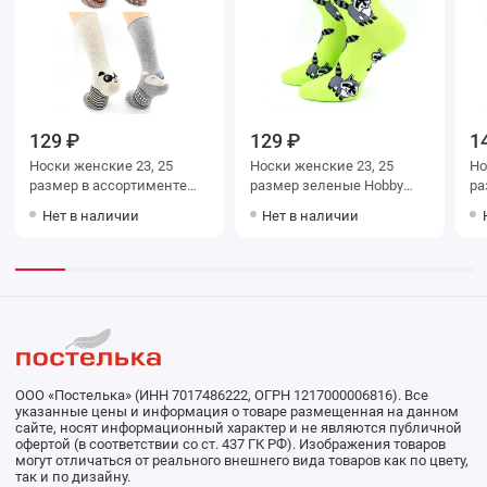
129 ₽
129 ₽
1
Носки женские 23, 25
Носки женские 23, 25
Носки ж
размер в ассортименте
размер зеленые Hobby
Hobby Line
Line
Нет в наличии
Нет в наличии
ООО «Постелька» (ИНН 7017486222, ОГРН 1217000006816). Все
указанные цены и информация о товаре размещенная на данном
сайте, носят информационный характер и не являются публичной
офертой (в соответствии со ст. 437 ГК РФ). Изображения товаров
могут отличаться от реального внешнего вида товаров как по цвету,
так и по дизайну.