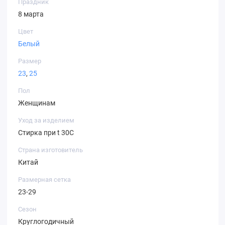
Праздник
8 марта
Цвет
Белый
Размер
23
,
25
Пол
Женщинам
Уход за изделием
Стирка при t 30С
Страна изготовитель
Китай
Размерная сетка
23-29
Сезон
Круглогодичный