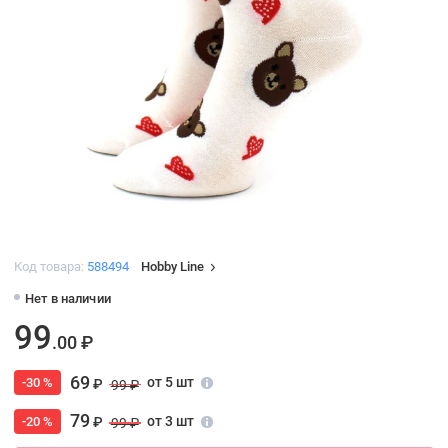
Код товара:
588494
Hobby Line
Нет в наличии
99
.00 ₽
69
от 5 шт
-30 %
₽
99 ₽
79
от 3 шт
-20 %
₽
99 ₽