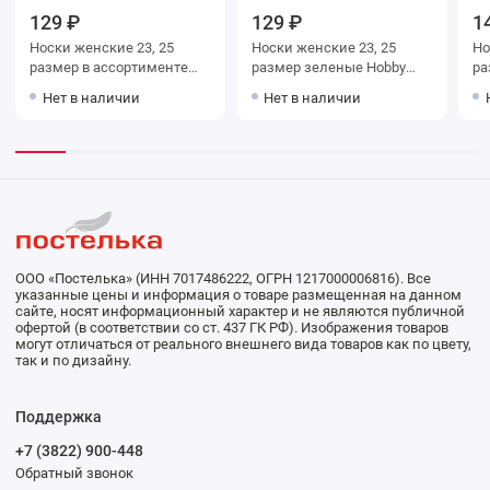
129 ₽
129 ₽
1
Носки женские 23, 25
Носки женские 23, 25
Носки ж
размер в ассортименте
размер зеленые Hobby
Hobby Line
Line
Нет в наличии
Нет в наличии
ООО «Постелька» (ИНН 7017486222, ОГРН 1217000006816). Все
указанные цены и информация о товаре размещенная на данном
сайте, носят информационный характер и не являются публичной
офертой (в соответствии со ст. 437 ГК РФ). Изображения товаров
могут отличаться от реального внешнего вида товаров как по цвету,
так и по дизайну.
Поддержка
+7 (3822) 900-448
Обратный звонок