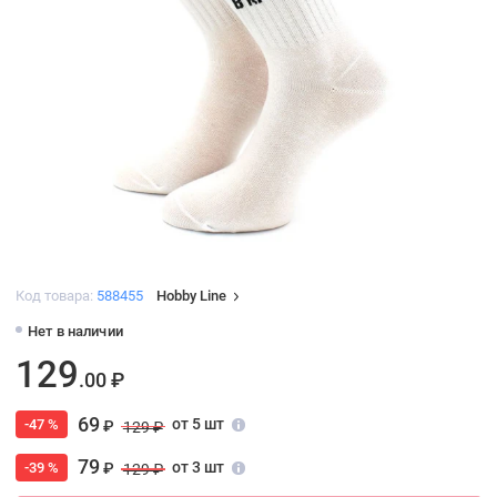
Код товара:
588455
Hobby Line
Нет в наличии
129
.00 ₽
69
от 5 шт
-47 %
₽
129 ₽
79
от 3 шт
-39 %
₽
129 ₽