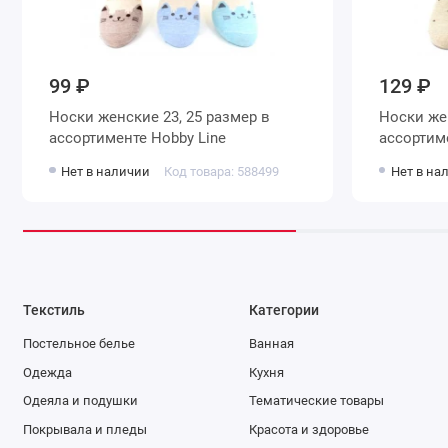
99 ₽
129 ₽
Носки женские 23, 25 размер в
Носки женские 23, 25 размер в
ассортименте Hobby Line
Нет в наличии
Код товара: 588499
Нет в на
Текстиль
Категории
Постельное белье
Ванная
Одежда
Кухня
Одеяла и подушки
Тематические товары
Покрывала и пледы
Красота и здоровье