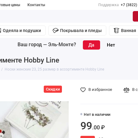
товые цены
Контакты
Поддержка
+7 (3822)
Одеяла и подушки
Покрывала и пледы
Ванная
Ваш город —
Эль-Монте
?
именте Hobby Line
Носки женские 23, 25 размер в ассортименте Hobby Line
Скидки
В избранное
В 
Нет в наличии
99
.00 ₽