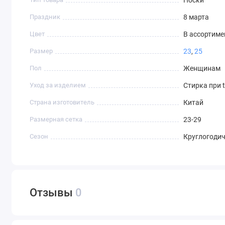
Носки
Праздник
8 марта
Цвет
В ассортиме
Размер
23
,
25
Пол
Женщинам
Уход за изделием
Стирка при 
Страна изготовитель
Китай
Размерная сетка
23-29
Сезон
Круглогоди
Отзывы
0