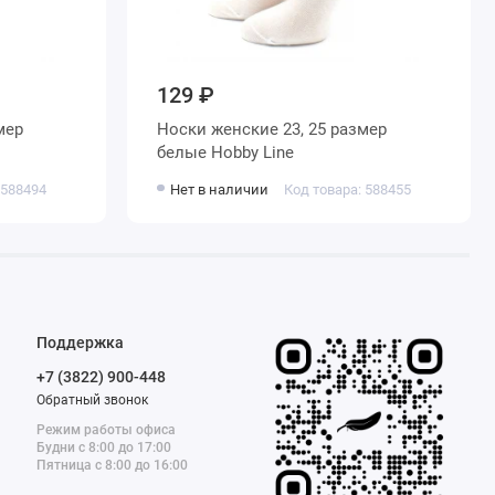
129 ₽
Носки женские 23, 25 размер
белые Hobby Line
 588494
Нет в наличии
Код товара: 588455
Поддержка
+7 (3822) 900-448
Обратный звонок
Режим работы офиса
Будни с 8:00 до 17:00
Пятница с 8:00 до 16:00