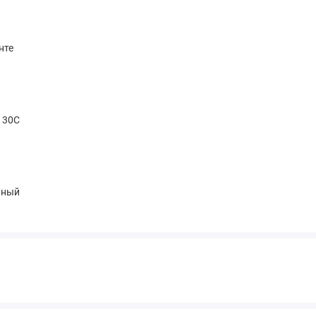
нте
t 30С
чный