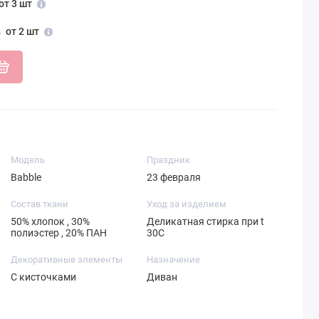
от 3 шт
от 2 шт
Модель
Праздник
Babble
23 февраля
Состав ткани
Уход за изделием
50% хлопок , 30%
Деликатная стирка при t
полиэстер , 20% ПАН
30С
Декоративные элементы
Назначение
С кисточками
Диван