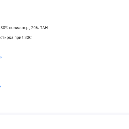
 30% полиэстер , 20% ПАН
стирка при t 30С
ми
й