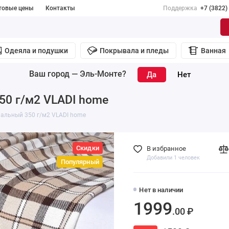
товые цены
Контакты
Поддержка
+7 (3822)
Одеяла и подушки
Покрывала и пледы
Ванная
Ваш город —
Эль-Монте
?
50 г/м2 VLADI home
пальный 350 г/м2 VLADI home
Скидки
В избранное
Добавили 1 человек
Популярный
Нет в наличии
1999
.00 ₽