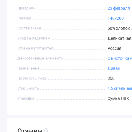
Праздник
23 февраля
Размер
140х200
Состав ткани
50% хлопок ,
Уход за изделием
Деликатная 
Страна изготовитель
Россия
Декоративные элементы
С кисточка
Назначение
Диван
Плотность, г/м2
350
Спальность
1,5 спальны
Упаковка
Сумка ПВХ
Отзывы
0