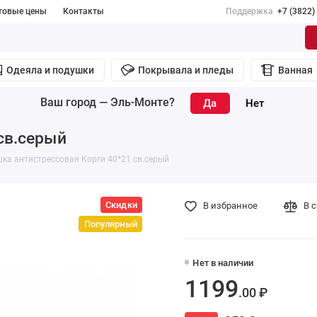
товые цены
Контакты
Поддержка
+7 (3822)
Одеяла и подушки
Покрывала и пледы
Ванная
Ваш город —
Эль-Монте
?
св.серый
ка антистрессовая Корги 40*21 св.серый
Скидки
В избранное
В 
Популярный
Нет в наличии
1199
.00 ₽