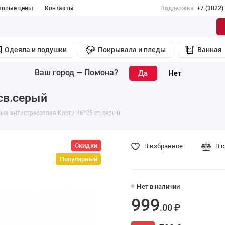
товые цены
Контакты
Поддержка
+7 (3822)
Одеяла и подушки
Покрывала и пледы
Ванная
Ваш город —
Помона
?
св.серый
ка антистрессовая Корги 46*25 св.серый
Скидки
В избранное
В 
Популярный
Нет в наличии
999
.00 ₽