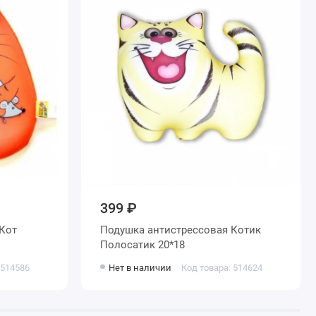
399 ₽
Кот
Подушка антистрессовая Котик
Полосатик 20*18
 514586
Нет в наличии
Код товара: 514624