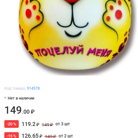
Код товара:
514578
Нет в наличии
149
.00 ₽
119.2
от 3 шт
-20 %
₽
149 ₽
126.65
от 2 шт
-15 %
₽
149 ₽