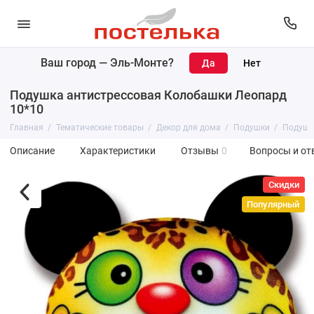
Ваш город —
Эль-Монте
?
Подушка антистрессовая Колобашки Леопард
10*10
Главная
Тематические товары
Декор для дома
Подушки
Подушк
Описание
Характеристики
Отзывы
0
Вопросы и от
Скидки
Популярный