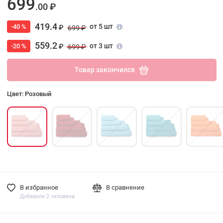
699
.00 ₽
419.4
от 5 шт
-40 %
₽
699 ₽
559.2
от 3 шт
-20 %
₽
699 ₽
Товар закончился
Цвет: Розовый
В избранное
В сравнение
Добавили 2 человека