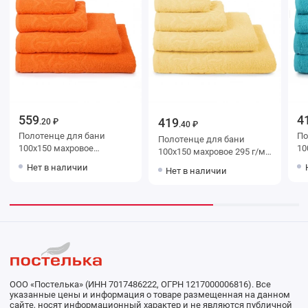
559
4
419
.20 ₽
.40 ₽
Полотенце для бани
Поло
Полотенце для бани
100х150 махровое
100х150
100х150 махровое 295 г/м2
оранжевое Донецкая
Бир
желтое Донецкая
Нет в наличии
Нет в наличии
мануфактура
ма
мануфактура Радуга
ООО «Постелька» (ИНН 7017486222, ОГРН 1217000006816). Все
указанные цены и информация о товаре размещенная на данном
сайте, носят информационный характер и не являются публичной