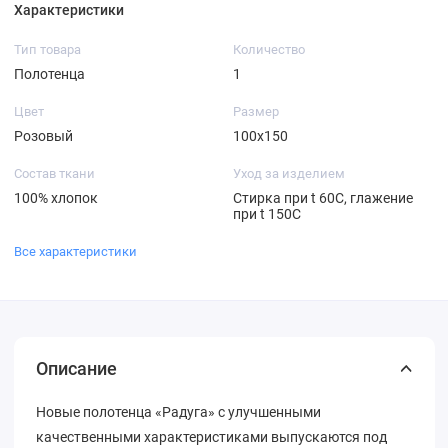
Характеристики
Тип товара
Количество
Полотенца
1
Цвет
Размер
Розовый
100х150
Состав ткани
Уход за изделием
100% хлопок
Стирка при t 60С, глажение
при t 150С
Все характеристики
Описание
Новые полотенца «Радуга» с улучшенными
качественными характеристиками выпускаются под