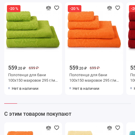
-20 %
-20 %
-2
559
559
5
699 ₽
699 ₽
.20 ₽
.20 ₽
Полотенце для бани
Полотенце для бани
Поло
100х150 махровое 295 г/м2
100х150 махровое 295 г/м2
100х150
Салатовый Донецкая
оранжевое Донецкая
крас
Нет в наличии
Нет в наличии
мануфактура Радуга
мануфактура Радуга
ма
С этим товаром покупают