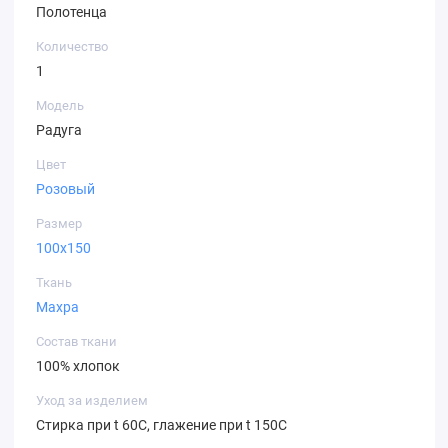
Полотенца
Количество
1
Модель
Радуга
Цвет
Розовый
Размер
100х150
Ткань
Махра
Состав ткани
100% хлопок
Уход за изделием
Стирка при t 60С, глажение при t 150С