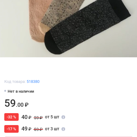
Код товара:
518380
Нет в наличии
59
.00 ₽
40
от 5 шт
-32 %
₽
59 ₽
49
от 3 шт
-17 %
₽
59 ₽