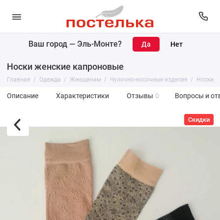
Ваш город —
Эль-Монте
?
Носки женские капроновые
Главная
Одежда
Женщинам
Чулочно-носочные изделия
Носки
Описание
Характеристики
Отзывы
0
Вопросы и от
Скидки