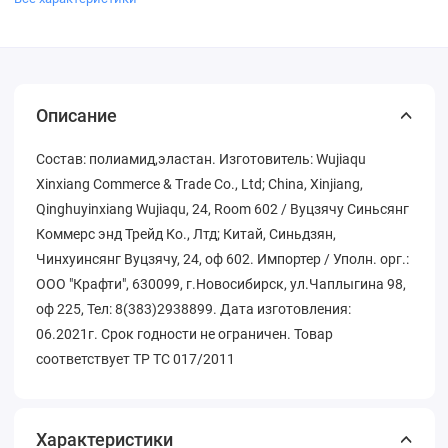
Описание
Состав: полиамид,эластан. Изготовитель: Wujiaqu
Xinxiang Commerce & Trade Co., Ltd; China, Xinjiang,
Qinghuyinxiang Wujiaqu, 24, Room 602 / Вуцзячу Синьсянг
Коммерс энд Трейд Ко., Лтд; Китай, Синьдзян,
Чинхуинсянг Вуцзячу, 24, оф 602. Импортер / Уполн. орг.:
ООО "Крафти", 630099, г.Новосибирск, ул.Чаплыгина 98,
оф 225, Тел: 8(383)2938899. Дата изготовления:
06.2021г. Срок годности не ограничен. Товар
соответствует ТР ТС 017/2011
Характеристики