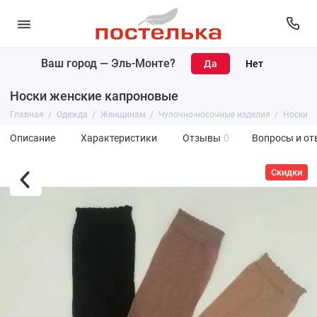
Ваш город —
Эль-Монте
?
Носки женские капроновые
Главная
Одежда
Женщинам
Чулочно-носочные изделия
Носки
Описание
Характеристики
Отзывы
0
Вопросы и от
Скидки