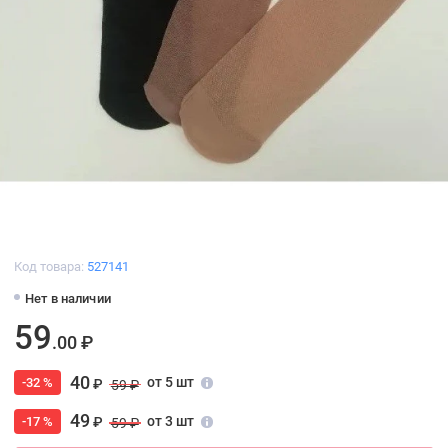
Код товара:
527141
Нет в наличии
59
.00 ₽
40
от 5 шт
-32 %
₽
59 ₽
49
от 3 шт
-17 %
₽
59 ₽