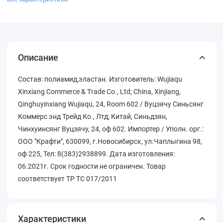
Описание
Состав: полиамид,эластан. Изготовитель: Wujiaqu
Xinxiang Commerce & Trade Co., Ltd; China, Xinjiang,
Qinghuyinxiang Wujiaqu, 24, Room 602 / Вуцзячу Синьсянг
Коммерс энд Трейд Ко., Лтд; Китай, Синьдзян,
Чинхуинсянг Вуцзячу, 24, оф 602. Импортер / Уполн. орг.:
ООО "Крафти", 630099, г.Новосибирск, ул.Чаплыгина 98,
оф 225, Тел: 8(383)2938899. Дата изготовления:
06.2021г. Срок годности не ограничен. Товар
соответствует ТР ТС 017/2011
Характеристики