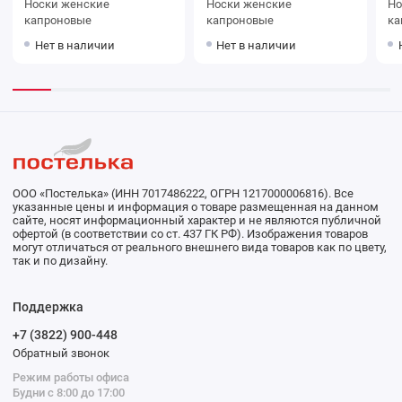
Носки женские
Носки женские
Носки
капроновые
капроновые
ка
Нет в наличии
Нет в наличии
ООО «Постелька» (ИНН 7017486222, ОГРН 1217000006816). Все
указанные цены и информация о товаре размещенная на данном
сайте, носят информационный характер и не являются публичной
офертой (в соответствии со ст. 437 ГК РФ). Изображения товаров
могут отличаться от реального внешнего вида товаров как по цвету,
так и по дизайну.
Поддержка
+7 (3822) 900-448
Обратный звонок
Режим работы офиса
Будни с 8:00 до 17:00