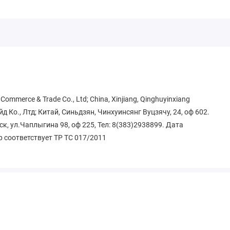
ommerce & Trade Co., Ltd; China, Xinjiang, Qinghuyinxiang
д Ко., Лтд; Китай, Синьдзян, Чинхуинсянг Вуцзячу, 24, оф 602.
ск, ул.Чаплыгина 98, оф 225, Тел: 8(383)2938899. Дата
р соответствует ТР ТС 017/2011