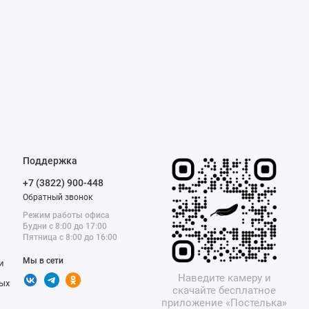
Поддержка
+7 (3822) 900-448
Обратный звонок
Режим работы офиса
Будни с 8:00 до 17:00
Пятница с 8:00 до 16:00
Мы в сети
и
Наведите камеру и
ых
скачайте бесплатное
приложение «Постелька»