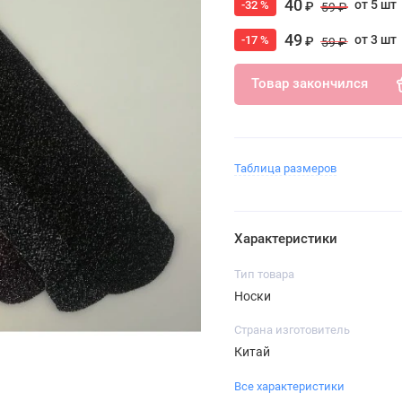
40
от 5 шт
-32 %
₽
59 ₽
49
от 3 шт
-17 %
₽
59 ₽
Товар закончился
Таблица размеров
Характеристики
Тип товара
Носки
Страна изготовитель
Китай
Все характеристики