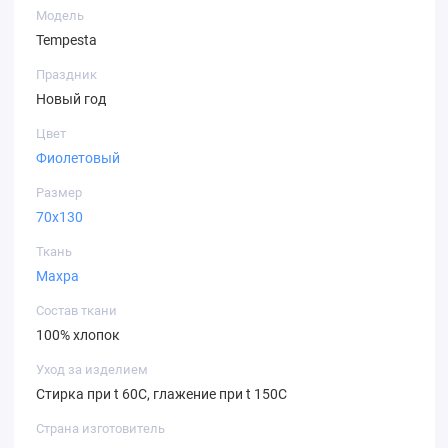
Модель
Tempesta
Праздник
Новый год
Цвет
Фиолетовый
Размер
70х130
Ткань
Махра
Состав ткани
100% хлопок
Уход за изделием
Стирка при t 60С, глажение при t 150C
Страна изготовитель