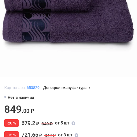
Код товара:
653829
Донецкая мануфактура
Нет в наличии
849
.00 ₽
679.2
от 5 шт
-20 %
₽
849 ₽
721.65
от 3 шт
-15 %
₽
849 ₽