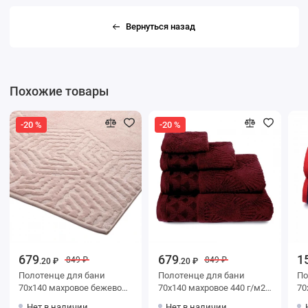
Вернуться назад
Похожие товары
-20 %
-20 %
679
679
1
849 ₽
849 ₽
.20 ₽
.20 ₽
Полотенце для бани
Полотенце для бани
Поло
70х140 махровое бежевое
70х140 махровое 440 г/м2
70х130 м
Донецкая мануфактура
бордовое Донецкая
Кра
Нет в наличии
Нет в наличии