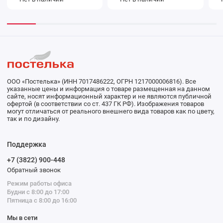
мануфактура Racconto
ма
orientale
ООО «Постелька» (ИНН 7017486222, ОГРН 1217000006816). Все
указанные цены и информация о товаре размещенная на данном
сайте, носят информационный характер и не являются публичной
офертой (в соответствии со ст. 437 ГК РФ). Изображения товаров
могут отличаться от реального внешнего вида товаров как по цвету,
так и по дизайну.
Поддержка
+7 (3822) 900-448
Обратный звонок
Режим работы офиса
Будни с 8:00 до 17:00
Пятница с 8:00 до 16:00
Мы в сети