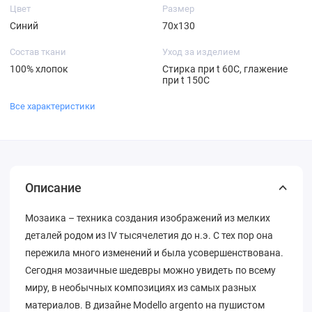
Цвет
Размер
Синий
70х130
Состав ткани
Уход за изделием
100% хлопок
Стирка при t 60С, глажение
при t 150C
Все характеристики
Описание
Мозаика – техника создания изображений из мелких
деталей родом из IV тысячелетия до н.э. С тех пор она
пережила много изменений и была усовершенствована.
Сегодня мозаичные шедевры можно увидеть по всему
миру, в необычных композициях из самых разных
материалов. В дизайне Modello argento на пушистом