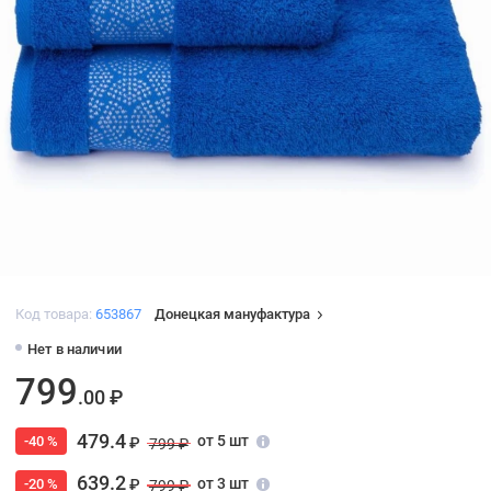
Код товара:
653867
Донецкая мануфактура
Нет в наличии
799
.00 ₽
479.4
от 5 шт
-40 %
₽
799 ₽
639.2
от 3 шт
-20 %
₽
799 ₽