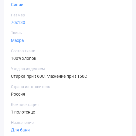
Синий
Размер
70х130
Ткань
Махра
Состав ткани
100% хлопок
Уход за изделием
Стирка при t 60С, глажение при t 150C
Страна изготовитель
Россия
Комплектация
1 полотенце
Назначение
Для бани