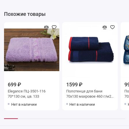
Похожие товары
699 ₽
1599 ₽
9
Elegance ПЦ-3501-116
Полотенце для бани
Поло
70*130 см, цв. 133
70х130 махровое 460 г/м2
70х130 м
Красный, Синий Донецкая
синее
Нет в наличии
Нет в наличии
мануфактура Russian Stripe
ма