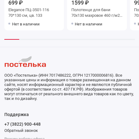
699 ₽
1599 ₽
9
Elegance ПЦ-3501-116
Полотенце для бани
Поло
70*130 см, цв. 133
70х130 махровое 460 г/м2
70х130 м
Красный, Синий Донецкая
синее
Нет в наличии
Нет в наличии
мануфактура Russian Stripe
ма
ООО «Постелька» (ИНН 7017486222, ОГРН 1217000006816). Все
указанные цены и информация о товаре размещенная на данном
сайте, носят информационный характер и не являются публичной
офертой (в соответствии со ст. 437 ГК РФ). Изображения товаров
могут отличаться от реального внешнего вида товаров как по цвету,
так и по дизайну.
Поддержка
+7 (3822) 900-448
Обратный звонок
Режим работы офиса