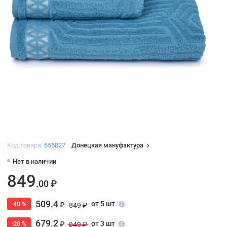
Код товара:
655827
Донецкая мануфактура
Нет в наличии
849
.00 ₽
509.4
от 5 шт
-40 %
₽
849 ₽
679.2
от 3 шт
-20 %
₽
849 ₽