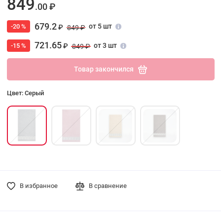
849
.00 ₽
679.2
от 5 шт
-20 %
₽
849 ₽
721.65
от 3 шт
-15 %
₽
849 ₽
Товар закончился
Цвет: Серый
В избранное
В сравнение