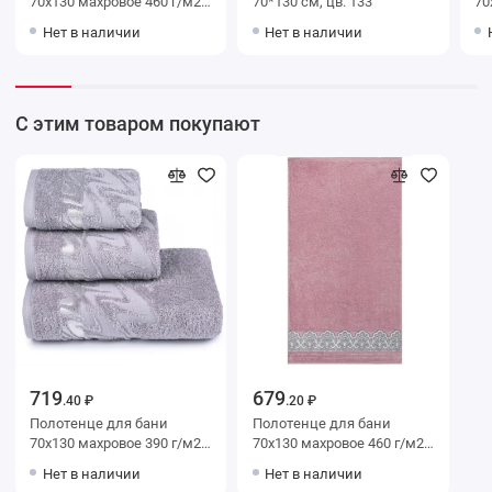
70х130 махровое 460 г/м2
70*130 см, цв. 133
70х130 м
розовое Донецкая
розо
Нет в наличии
Нет в наличии
мануфактура
ма
co
С этим товаром покупают
719
679
.40 ₽
.20 ₽
Полотенце для бани
Полотенце для бани
70х130 махровое 390 г/м2
70х130 махровое 460 г/м2
серое однотонное
Темно-розовый Донецкая
Нет в наличии
Нет в наличии
Донецкая мануфактура
мануфактура Salvietta