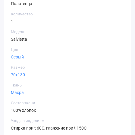
Полотенца
Количество
1
Модель
Salvietta
Цвет
Серый
Размер
70х130
Ткань
Махра
Состав ткани
100% хлопок
Уход за изделием
Стирка при t 60С, глажение при t 150C