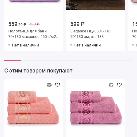
559
699 ₽
1
699 ₽
.20 ₽
Полотенце для бани
Elegance ПЦ-3501-116
Поло
70х130 махровое 460 г/м2
70*130 см, цв. 133
70х130 м
розовое Донецкая
розо
Нет в наличии
Нет в наличии
мануфактура
ма
co
С этим товаром покупают