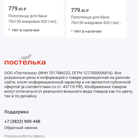
779
779
.40 ₽
.40 ₽
Полотенце для бани
Полотенце для бани
70х130 махровое 420 г/м2
70х130 махровое 420 г/м2
оранжевое Донецкая
розовое Донецкая
Нет в наличии
Нет в наличии
мануфактура Acqua del Nilo
мануфактура Acqua del Nilo
ООО «Постелька» (ИНН 7017486222, ОГРН 1217000006816). Все
указанные цены и информация о товаре размещенная на данном
сайте, носят информационный характер и не являются публичной
офертой (в соответствии со ст. 437 ГК РФ). Изображения товаров
могут отличаться от реального внешнего вида товаров как по цвету,
так и по дизайну.
Поддержка
+7 (3822) 900-448
Обратный звонок
Режим работы офиса