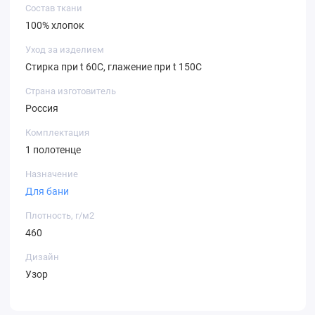
Состав ткани
100% хлопок
Уход за изделием
Стирка при t 60С, глажение при t 150C
Страна изготовитель
Россия
Комплектация
1 полотенце
Назначение
Для бани
Плотность, г/м2
460
Дизайн
Узор