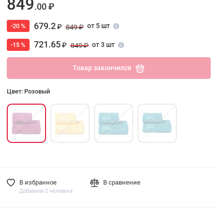
849
.00 ₽
679.2
от 5 шт
-20 %
₽
849 ₽
721.65
от 3 шт
-15 %
₽
849 ₽
Товар закончился
Цвет: Розовый
В избранное
В сравнение
Добавили 2 человека