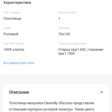
Характеристики
Тип товара
Количество
Полотенца
1
Цвет
Размер
Розовый
70х130
Состав ткани
Уход за изделием
100% хлопок
Стирка при t 60С, глажение
при t 150C
Все характеристики
Описание
Полотенце махровое Cleanelly Sfarzoso представлен
оттенками пурпурно-розовой палитры. Такие цвета