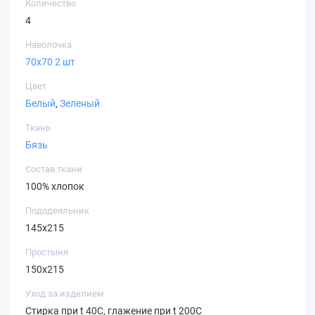
Количество
4
Наволочка
70х70 2 шт
Цвет
Белый
,
Зеленый
Ткань
Бязь
Состав ткани
100% хлопок
Пододеяльник
145х215
Простыня
150х215
Уход за изделием
Стирка при t 40С, глажение при t 200С