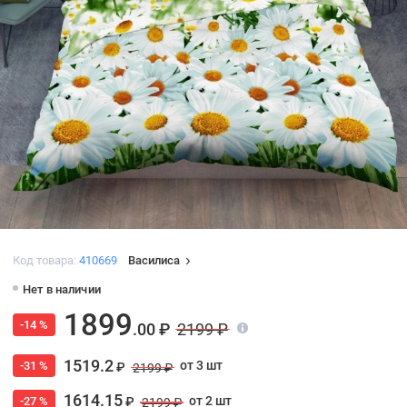
Код товара:
410669
Василиса
Нет в наличии
1899
-14 %
.00 ₽
2199 ₽
1519.2
от 3 шт
-31 %
₽
2199 ₽
1614.15
от 2 шт
-27 %
₽
2199 ₽