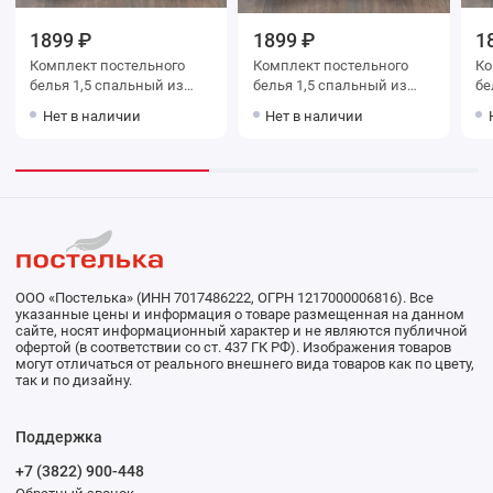
1899 ₽
1899 ₽
1
Комплект постельного
Комплект постельного
Ко
белья 1,5 спальный из
белья 1,5 спальный из
белья 1,
бязи с наволочками 70х70
бязи с наволочками 70х70
бязи с навол
Нет в наличии
Нет в наличии
2 шт Цветы Василиса
2 шт Цветы Василиса
2 
ООО «Постелька» (ИНН 7017486222, ОГРН 1217000006816). Все
указанные цены и информация о товаре размещенная на данном
сайте, носят информационный характер и не являются публичной
офертой (в соответствии со ст. 437 ГК РФ). Изображения товаров
могут отличаться от реального внешнего вида товаров как по цвету,
так и по дизайну.
Поддержка
+7 (3822) 900-448