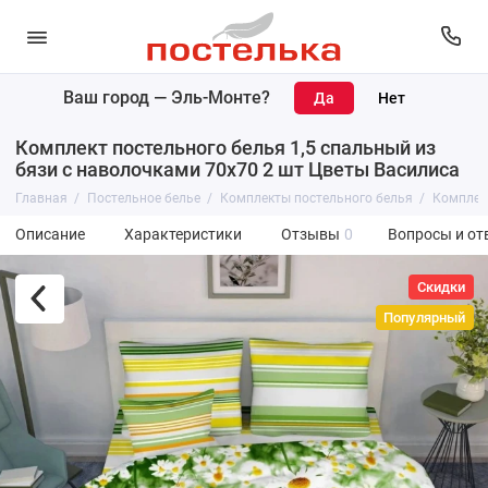
Ваш город —
Эль-Монте
?
Комплект постельного белья 1,5 спальный из
бязи с наволочками 70х70 2 шт Цветы Василиса
Главная
Постельное белье
Комплекты постельного белья
Комплект
Описание
Характеристики
Отзывы
0
Вопросы и от
Скидки
Популярный