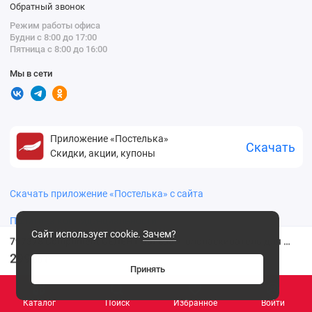
Обратный звонок
Режим работы офиса
Будни с 8:00 до 17:00
Пятница с 8:00 до 16:00
Мы в сети
Приложение «Постелька»
Скачать
Скидки, акции, купоны
Скачать приложение «Постелька» с сайта
Политика конфиденциальности
Сайт использует cookie.
Зачем?
797378 Compliment СЕЛЕН+ Бальзам-ополаскиватель для волос. Активатор роста, профилактика выпадения 200 мл
299
.00 ₽
Принять
Каталог
Поиск
Избранное
Войти