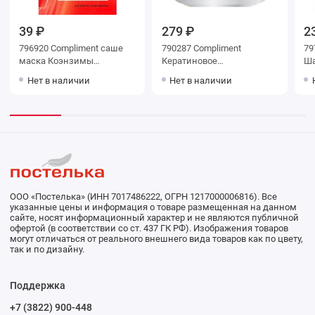
39 ₽
279 ₽
2
796920 Compliment саше
790287 Compliment
79
маска Коэнзимы
Кератиновое
Ша
Молодости Q10plusR
восстановление Бальзам
Ак
Нет в наличии
Нет в наличии
Экспресс-лифтинг для
для окрашен. и поврежд.
пр
упругости кожи,7мл
волос 500 мл
20
ООО «Постелька» (ИНН 7017486222, ОГРН 1217000006816). Все
указанные цены и информация о товаре размещенная на данном
сайте, носят информационный характер и не являются публичной
офертой (в соответствии со ст. 437 ГК РФ). Изображения товаров
могут отличаться от реального внешнего вида товаров как по цвету,
так и по дизайну.
Поддержка
+7 (3822) 900-448