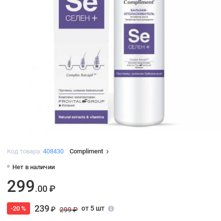
Код товара:
408430
Compliment
Нет в наличии
299
.00 ₽
239
от 5 шт
-20 %
₽
299 ₽