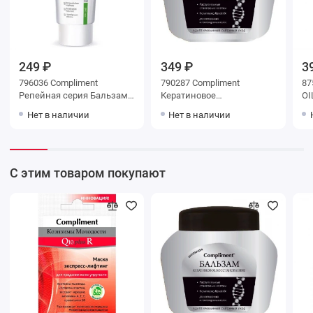
249 ₽
349 ₽
3
796036 Compliment
790287 Compliment
87
Репейная серия Бальзам
Кератиновое
OI
репейный против
восстановление Бальзам
Эк
Нет в наличии
Нет в наличии
выпадения волос 200 мл
для окрашен. и поврежд.
су
волос 500 мл
во
С этим товаром покупают