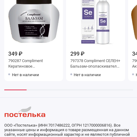
349 ₽
299 ₽
3
790287 Compliment
797378 Compliment СЕЛЕН+
79
Кератиновое
Бальзам-ополаскиватель
Ак
восстановление Бальзам
для волос. Активатор
дл
Нет в наличии
Нет в наличии
для окрашен. и поврежд.
роста, профилактика
во
волос 500 мл
выпадения 200 мл
ООО «Постелька» (ИНН 7017486222, ОГРН 1217000006816). Все
указанные цены и информация о товаре размещенная на данном
сайте, носят информационный характер и не являются публичной