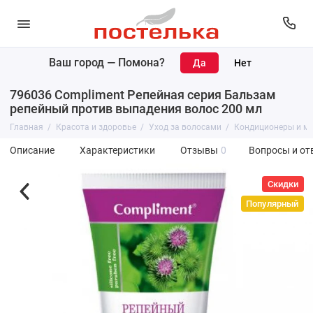
Ваш город —
Помона
?
796036 Compliment Репейная серия Бальзам
репейный против выпадения волос 200 мл
Главная
Красота и здоровье
Уход за волосами
Кондиционеры и м
Описание
Характеристики
Отзывы
0
Вопросы и от
Скидки
Популярный