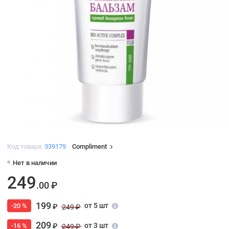
Код товара:
339179
Compliment
Нет в наличии
249
.00 ₽
199
от 5 шт
-20 %
₽
249 ₽
209
от 3 шт
-16 %
₽
249 ₽