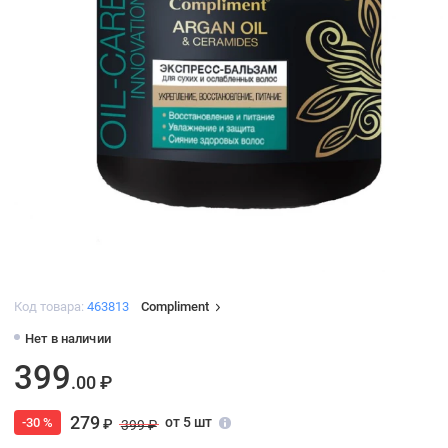
Код товара:
463813
Compliment
Нет в наличии
399
.00 ₽
279
от 5 шт
-30 %
₽
399 ₽