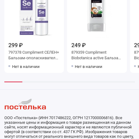
299 ₽
249 ₽
2
797378 Compliment СЕЛЕН+
879359 Compliment
87
Бальзам-ополаскиватель
Biobotanica active Бальзам
Bi
для волос. Активатор
Кокос для сухих и
Ин
Нет в наличии
Нет в наличии
роста, профилактика
окрашенных волос
Дл
выпадения 200 мл
Восстановление и блеск с
во
термо-защитой, 200мл
бл
ООО «Постелька» (ИНН 7017486222, ОГРН 1217000006816). Все
указанные цены и информация о товаре размещенная на данном
сайте, носят информационный характер и не являются публичной
офертой (в соответствии со ст. 437 ГК РФ). Изображения товаров
могут отличаться от реального внешнего вида товаров как по цвету,