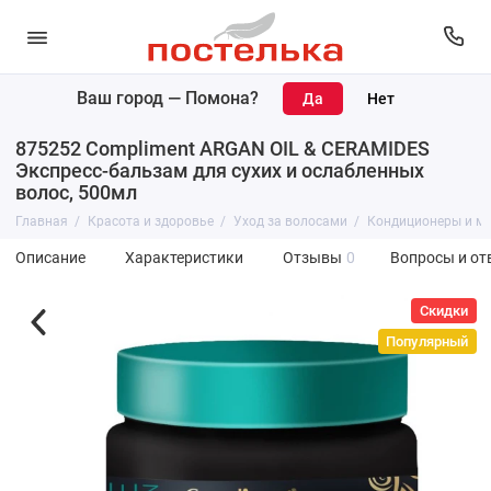
Ваш город —
Помона
?
875252 Compliment ARGAN OIL & CERAMIDES
Экспресс-бальзам для сухих и ослабленных
волос, 500мл
Главная
Красота и здоровье
Уход за волосами
Кондиционеры и м
Описание
Характеристики
Отзывы
0
Вопросы и от
Скидки
Популярный