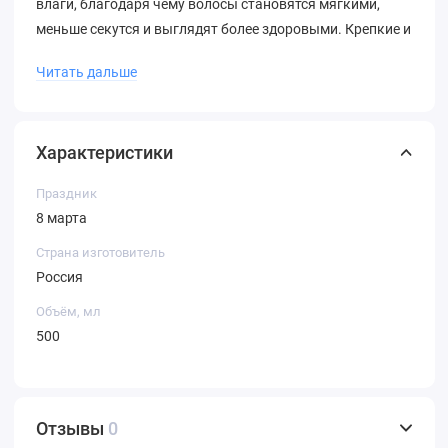
влаги, благодаря чему волосы становятся мягкими,
меньше секутся и выглядят более здоровыми. Крепкие и
эластичные волосы, глубокое восстановление
Читать дальше
структурных повреждений, защита длины
Характеристики
Праздник
8 марта
Страна изготовитель
Россия
Объём, мл
500
Отзывы
0