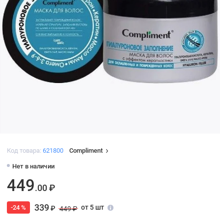
Код товара:
621800
Compliment
Нет в наличии
449
.00 ₽
339
от 5 шт
-24 %
₽
449 ₽