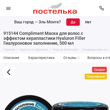
Ваш город —
Эль-Монте
?
915144 Compliment Маска для волос с
эффектом керапластики Hyaluron Filler
Гиалуроновое заполнение, 500 мл
Главная
Красота и здоровье
Уход за волосами
Кондиционеры и м
Описание
Характеристики
Отзывы
0
Вопросы и от
Скидки
Популярный