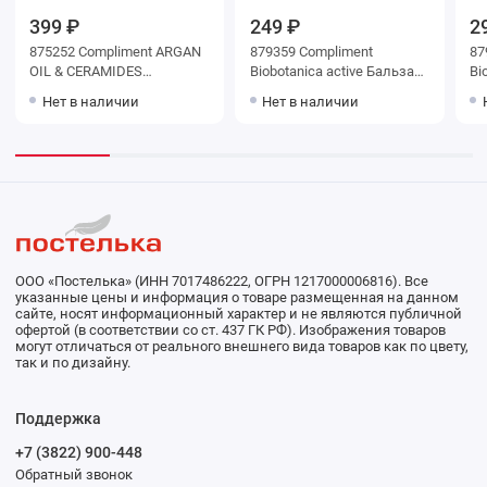
399 ₽
249 ₽
2
875252 Compliment ARGAN
879359 Compliment
87
OIL & CERAMIDES
Biobotanica active Бальзам
Bi
Экспресс-бальзам для
Кокос для сухих и
Ин
Нет в наличии
Нет в наличии
сухих и ослабленных
окрашенных волос
Дл
волос, 500мл
Восстановление и блеск с
во
термо-защитой, 200мл
бл
ООО «Постелька» (ИНН 7017486222, ОГРН 1217000006816). Все
указанные цены и информация о товаре размещенная на данном
сайте, носят информационный характер и не являются публичной
офертой (в соответствии со ст. 437 ГК РФ). Изображения товаров
могут отличаться от реального внешнего вида товаров как по цвету,
так и по дизайну.
Поддержка
+7 (3822) 900-448
Обратный звонок