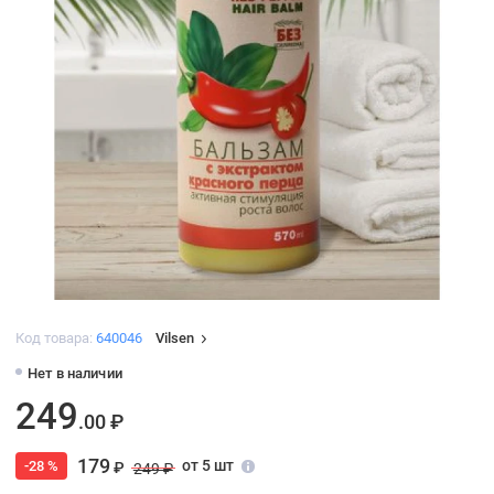
Код товара:
640046
Vilsen
Нет в наличии
249
.00 ₽
179
от 5 шт
-28 %
₽
249 ₽