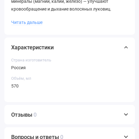
минералы (магний, калий, железо) — улучшают
кровообращение и дыхание волосяных луковиц.
Бальзам не обладает специфичным ароматом и
Читать дальше
подходит для ежедневного использования.
Характеристики
Страна изготовитель
Россия
Объём, мл
570
Отзывы
0
Вопросы и ответы
0