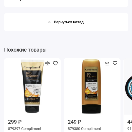
Вернуться назад
Похожие товары
299 ₽
249 ₽
4
879397 Compliment
879380 Compliment
91