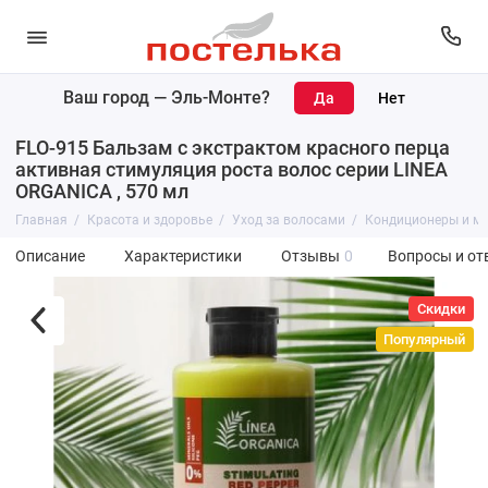
Ваш город —
Эль-Монте
?
FLO-915 Бальзам с экстрактом красного перца
активная стимуляция роста волос серии LINEA
ORGANICA , 570 мл
Главная
Красота и здоровье
Уход за волосами
Кондиционеры и м
Описание
Характеристики
Отзывы
0
Вопросы и от
Скидки
Популярный