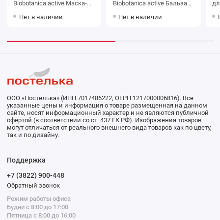
Biobotanica active Маска-
Biobotanica active Бальзам
дл
филлер 7 редких масел
7 редких масел Для
ке
Нет в наличии
Нет в наличии
для поврежденных и
поврежденных и
Fi
секущихся волос
секущихся волос
за
Реконструкция и питание,
Реконструкция и питание
200мл
С термо-защитой, 200мл
ООО «Постелька» (ИНН 7017486222, ОГРН 1217000006816). Все
указанные цены и информация о товаре размещенная на данном
сайте, носят информационный характер и не являются публичной
офертой (в соответствии со ст. 437 ГК РФ). Изображения товаров
могут отличаться от реального внешнего вида товаров как по цвету,
так и по дизайну.
Поддержка
+7 (3822) 900-448
Обратный звонок
Режим работы офиса
Будни с 8:00 до 17:00
Пятница с 8:00 до 16:00