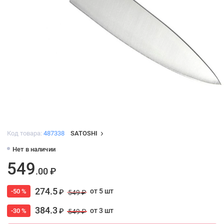
Код товара:
487338
SATOSHI
Нет в наличии
549
.00 ₽
274.5
от 5 шт
-50 %
₽
549 ₽
384.3
от 3 шт
-30 %
₽
549 ₽