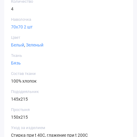
Количество
4
Наволочка
70х70 2 шт
Цвет
Белый
,
Зеленый
Ткань
Бязь
Состав ткани
100% хлопок
Пододеяльник
145х215
Простыня
150х215
Уход за изделием
Стирка при t 40С, глажение при t 200С