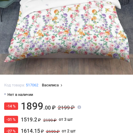
Код товара:
517062
Василиса
Нет в наличии
1899
-14 %
.00 ₽
2199 ₽
1519.2
от 3 шт
-31 %
₽
2199 ₽
1614.15
от 2 шт
-27 %
₽
2199 ₽