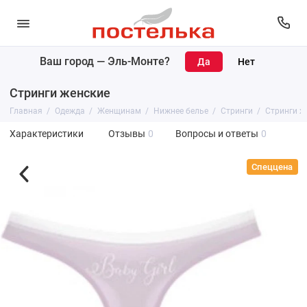
Ваш город —
Эль-Монте
?
Стринги женские
Главная
Одежда
Женщинам
Нижнее белье
Стринги
Стринги ж
Характеристики
Отзывы
0
Вопросы и ответы
0
Спеццена